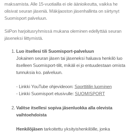
maksamista. Alle 15-vuotiailla ei ole äänioikeutta, vaikka he
olisivat seuran jäseniä. Mäkijaoston jäsenhallinta on siirtynyt
Suomisport palveluun.
SiiPon harjoitusryhmissä mukana oleminen edellyttää seuran
jäseneksi liittymistä.
Luo itsellesi tili Suomisport-palveluun
Jokainen seuran jäsen tai jäseneksi haluava henkilö luo
itselleen Suomisport-tilit, mikäli ei jo entuudestaan omista
tunnuksia ko. palveluun.
- Linkki YouTube ohjevideoon:
Sporttitilin luominen
- Linkki Suomisport etusivulle:
SUOMISPORT
Valitse itsellesi sopiva jäsenluokka alla olevista
vaihtoehdoista
Henkilöjäsen
tarkoitettu yksityishenkilöille, jonka