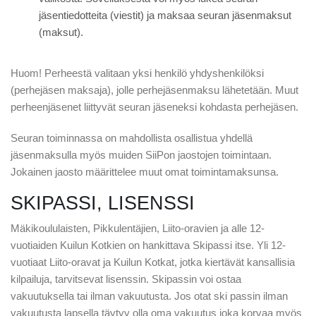
jäsentiedotteita (viestit) ja maksaa seuran jäsenmaksut
(maksut).
Huom! Perheestä valitaan yksi henkilö yhdyshenkilöksi
(perhejäsen maksaja), jolle perhejäsenmaksu lähetetään. Muut
perheenjäsenet liittyvät seuran jäseneksi kohdasta perhejäsen.
Seuran toiminnassa on mahdollista osallistua yhdellä
jäsenmaksulla myös muiden SiiPon jaostojen toimintaan.
Jokainen jaosto määrittelee muut omat toimintamaksunsa.
SKIPASSI, LISENSSI
Mäkikoululaisten, Pikkulentäjien, Liito-oravien ja alle 12-
vuotiaiden Kuilun Kotkien on hankittava Skipassi itse. Yli 12-
vuotiaat Liito-oravat ja Kuilun Kotkat, jotka kiertävät kansallisia
kilpailuja, tarvitsevat lisenssin. Skipassin voi ostaa
vakuutuksella tai ilman vakuutusta. Jos otat ski passin ilman
vakuutusta lapsella täytyy olla oma vakuutus joka korvaa myös