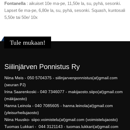
Fontanella
: aikuiset 10e ma-pe, 11,50e la, su, pyhä, sesonki.
Lapset 6e ma-pe, 6,80e la, su, pyhä, sesonki. Squash, kuntosali
5,50e tai 50e/ 10x
Tule mukaan!
Siilinjärven Ponnistus Ry
Niina Meis - 050 5704375 - siilinjarvenponnistus(at)gmail.com
(seuran PJ)
Irina Saarenkoski - 040 7346077 - makijaosto.siipo(at)gmail.com
(mäkijaosto)
Hanna Leinola - 040 7085605 - hanna.leinola(at)gmail.com
(yleisurheilujaosto)
Niina Huusko- siipo.voimistelu(at)gmail.com (voimistelujaosto)
Tuomas Lukkari - 044 3121143 - tuomas.lukkari(at)gmail.com