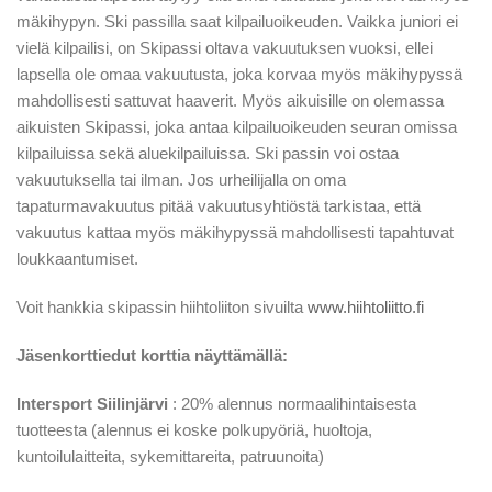
mäkihypyn. Ski passilla saat kilpailuoikeuden. Vaikka juniori ei
vielä kilpailisi, on Skipassi oltava vakuutuksen vuoksi, ellei
lapsella ole omaa vakuutusta, joka korvaa myös mäkihypyssä
mahdollisesti sattuvat haaverit. Myös aikuisille on olemassa
aikuisten Skipassi, joka antaa kilpailuoikeuden seuran omissa
kilpailuissa sekä aluekilpailuissa. Ski passin voi ostaa
vakuutuksella tai ilman. Jos urheilijalla on oma
tapaturmavakuutus pitää vakuutusyhtiöstä tarkistaa, että
vakuutus kattaa myös mäkihypyssä mahdollisesti tapahtuvat
loukkaantumiset.
Voit hankkia skipassin hiihtoliiton sivuilta
www.hiihtoliitto.fi
Jäsenkorttiedut korttia näyttämällä:
Intersport Siilinjärvi
: 20% alennus normaalihintaisesta
tuotteesta (alennus ei koske polkupyöriä, huoltoja,
kuntoilulaitteita, sykemittareita, patruunoita)