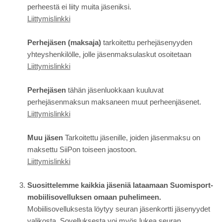
perheestä ei liity muita jäseniksi.
Liittymislinkki
Perhejäsen (maksaja)
tarkoitettu perhejäsenyyden
yhteyshenkilölle, jolle jäsenmaksulaskut osoitetaan
Liittymislinkki
Perhejäsen
tähän jäsenluokkaan kuuluvat
perhejäsenmaksun maksaneen muut perheenjäsenet.
Liittymislinkki
Muu jäsen
Tarkoitettu jäsenille, joiden jäsenmaksu on
maksettu SiiPon toiseen jaostoon.
Liittymislinkki
Suosittelemme kaikkia jäseniä lataamaan Suomisport-
mobiilisovelluksen omaan puhelimeen.
Mobiilisovelluksesta löytyy seuran jäsenkortti jäsenyydet
valikosta. Sovelluksesta voi myös lukea seuran