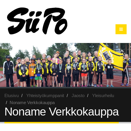
Etusivu
Yhteistyökumppanit
Jaosto
Yleisurheilu
Noname Verkkokauppa
Noname Verkkokauppa