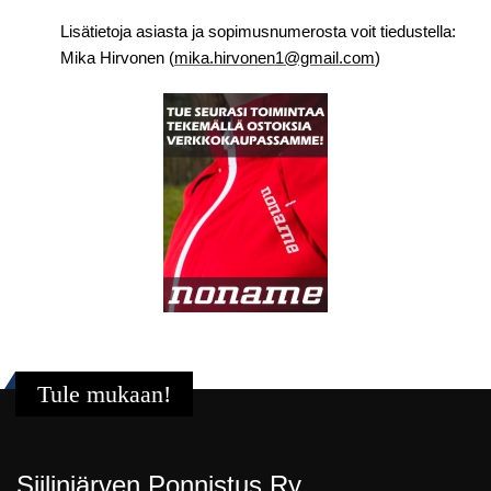
Lisätietoja asiasta ja sopimusnumerosta voit tiedustella:
Mika Hirvonen
(
mika.hirvonen1@gmail.com
)
Tule mukaan!
Siilinjärven Ponnistus Ry