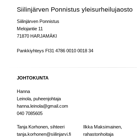
Siilinjärven Ponnistus yleisurheilujaosto
Siilinjärven Ponnistus
Melojantie 11
71870 HARJAMÄKI
Pankkiyhteys FI31 4786 0010 0018 34
JOHTOKUNTA
Hanna
Leinola,
puheenjohtaja
hanna.leinola@gmail.com
040 7085605
Tanja Korhonen, sihteeri
Ilkka Maksimainen,
tanja.korhonen@siilinjarvi.fi
rahastonhoitaja