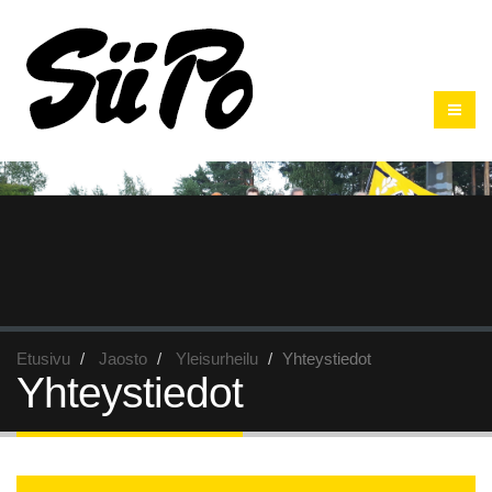
Etusivu
Jaosto
Yleisurheilu
Yhteystiedot
Yhteystiedot