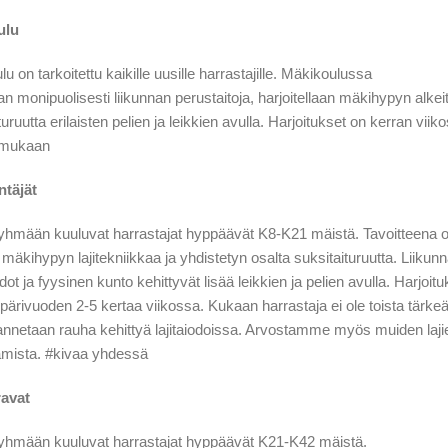
ulu
u on tarkoitettu kaikille uusille harrastajille. Mäkikoulussa
an monipuolisesti liikunnan perustaitoja, harjoitellaan mäkihypyn alkeit
turuutta erilaisten pelien ja leikkien avulla. Harjoitukset on kerran viik
 mukaan
ntäjät
yhmään kuuluvat harrastajat hyppäävät K8-K21 mäistä. Tavoitteena 
 mäkihypyn lajitekniikkaa ja yhdistetyn osalta suksitaituruutta. Liikun
dot ja fyysinen kunto kehittyvät lisää leikkien ja pelien avulla. Harjoitu
ärivuoden 2-5 kertaa viikossa. Kukaan harrastaja ei ole toista tärke
 annetaan rauha kehittyä lajitaiodoissa. Arvostamme myös muiden laji
amista. #kivaa yhdessä
ravat
yhmään kuuluvat harrastajat hyppäävät K21-K42 mäistä.