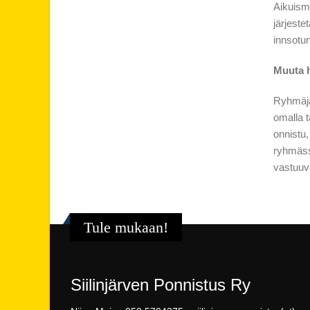
Aikuism
järjest
innsotun
Muuta 
Ryhmäjao
omalla t
onnistu,
ryhmässä
vastuuv
Tule mukaan!
Siilinjärven Ponnistus Ry