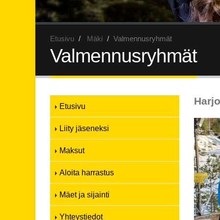
Etusivu
Mäki
Valmennusryhmät
Valmennusryhmät
Harjo
Etusivu
Liity jäseneksi
Maksut
Aloita harrastus
Mäet ja sijainti
Yhteystiedot