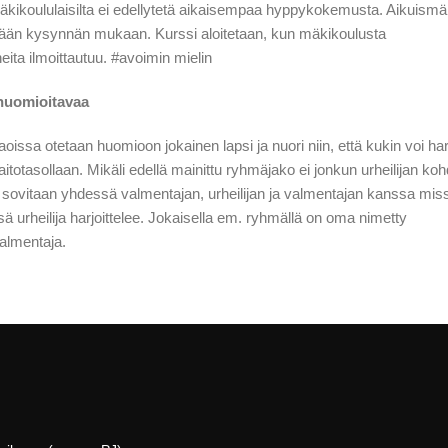
äkikoululaisilta ei edellytetä aikaisempaa hyppykokemusta. Aikuismä
etään kysynnän mukaan. Kurssi aloitetaan, kun mäkikoulusta
eita ilmoittautuu. #avoimin mielin
huomioitavaa
issa otetaan huomioon jokainen lapsi ja nuori niin, että kukin voi harj
aitotasollaan. Mikäli edellä mainittu ryhmäjako ei jonkun urheilijan koh
 sovitaan yhdessä valmentajan, urheilijan ja valmentajan kanssa mis
 urheilija harjoittelee. Jokaisella em. ryhmällä on oma nimetty
almentaja.