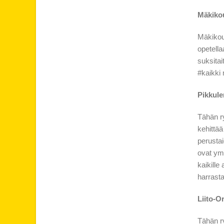
Mäkiko
Mäkikoul
opetella
suksitai
#kaikki
Pikkule
Tähän r
kehittää
perustai
ovat ymp
kaikille
harrast
Liito-O
Tähän r