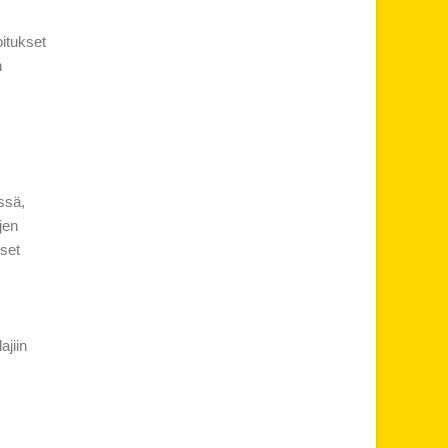
oitukset
n
ssä,
jen
set
ajiin