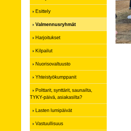
Esittely
Valmennusryhmät
Harjoitukset
Kilpailut
Nuorisovaltuusto
Yhteistyökumppanit
Polttarit, synttärit, saunailta,
TYKY-päivä, asiakasilta?
Lasten lumipäivät
Vastuullisuus