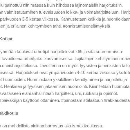
elu painottuu niin mäessä kuin hiihdossa lajinomaisiin harjoituksiin.
an valmistautuminen tulevaisuuden loikka- ja voimaharjoitteluun. Harj
pärivuoden 3-5 kertaa viikossa. Kannustetaan kaikkia ja huomioidaa
inen ja erilainen kehittymisen tahti. #onnistumisenelämyksiä
Kotkat
hmään kuuluvat urheilijat harjoittelevat k65 ja sitä suuremmissa
Tavoitteena urheilijaksi kasvamisessa. Lajitaitojen kehittyminen mäe
ja oheisharjoittelussa. Tavoittenna on myös fyysisten ja henkisten taito
isessä. Harjoitukset ovat ympärivuoden 4-10 kertaa viikossa yksilölli
et huomioiden. Huomioidaan yksilöllinen kehittyminen ja harjoittelu ja
et. Henkisen ja fyysisen jaksamisen huomiointi. Kiinnitetään huomiota
valtaiseen elämänhallintaan harjoittelu, uni, ruokailu ja opinnot.
späiväkirjan käyttöön ottaminen. #panostamistalaatuun #rakkaudestal
mäkikoulu
la on mahdollista aloittaa harrastus aikuismäkikoulussa
.