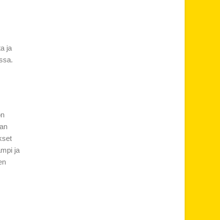
a ja
ossa.
on
nan
kset
ämpi ja
en