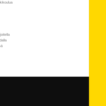
kikoulua
oitella
dalla
sä