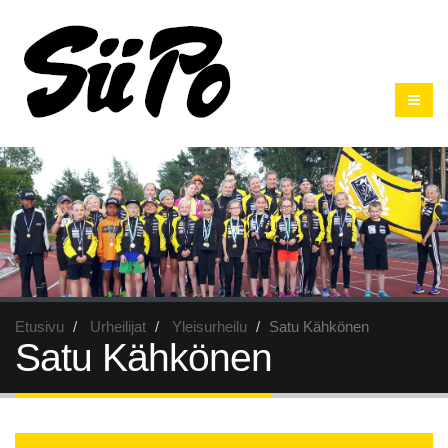
Etusivu
Urheilijat
Yleisurheilu
Satu Kähkönen
Satu Kähkönen