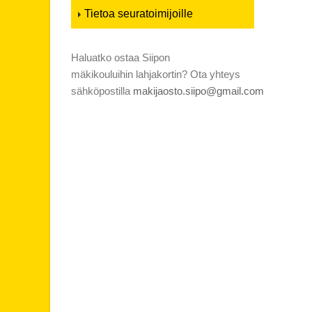
Tietoa seuratoimijoille
Haluatko ostaa Siipon
mäkikouluihin lahjakortin? Ota yhteys
sähköpostilla
makijaosto.siipo@gmail.com