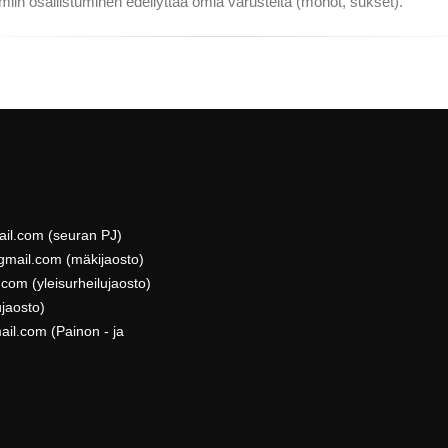
iin osallistuminen edellyttää omia varusteita (monot, sukset).
mail.com (seuran PJ)
)gmail.com (mäkijaosto)
com (yleisurheilujaosto)
ujaosto)
il.com (Painon - ja