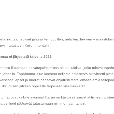
illä liikutaan sukset jalassa temppuillen, pelaillen, leikkien – maastohiih
pyyn tutustuen Kuilun montulla.
maa ei järjestetä talvella 2026
assa liikutetaan päivätapahtumissa alakoululaisia, jotka tulevat tapah
n johdolla. Tapahtuma-alue koostuu neljästä erilaisesta aktiviteetti piste
okaisessa lapset ja nuoret pääsevät ohjatusti testailemaan omia taitojaan
 Liikkumisen jälkeen oppilaille tarjoillaan kisamakkarat.
tumat ovat kaikille avoimia! Iltaisin on käytössä samat aktiviteetti pistee
 ja perheet pääsevät tutustumaan niihin omaan tahtiin.