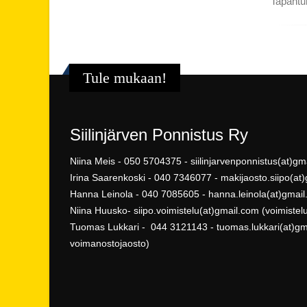
Tapahtum
Tule mukaan!
Siilinjärven Ponnistus Ry
Niina Meis - 050 5704375 - siilinjarvenponnistus(at)g
Irina Saarenkoski - 040 7346077 - makijaosto.siipo(at
Hanna Leinola - 040 7085605 - hanna.leinola(at)gmail.
Niina Huusko- siipo.voimistelu(at)gmail.com (voimistel
Tuomas Lukkari - 044 3121143 - tuomas.lukkari(at)gma
voimanostojaosto)