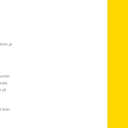
toon ja
tumiin
estä,
 yli
t kuin