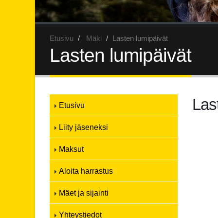
Etusivu
Mäki
Lasten lumipäivät
Lasten lumipäivät
Las
Etusivu
Liity jäseneksi
Maksut
Aloita harrastus
Mäet ja sijainti
Yhteystiedot