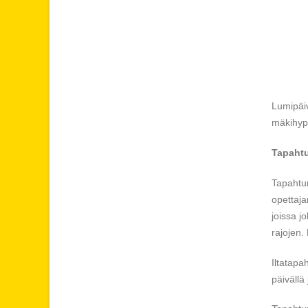
Lumipäiv
mäkihyp
Tapahtu
Tapahtum
opettaja
joissa j
rajojen.
Iltatapah
päivällä