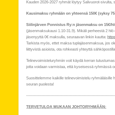
Kauden 2026-2027 ryhmät löytyy Salivuorot-sivulta,
Kausimaksu ryhmään on yhteensä 150€ (syksy 75 
Siilinjärven Ponnistus Ry:n jäsenmaksu on 15€/hl
(jäsenmaksukausi 1.10-31.9). Mikäli perheestä 2 hl
jäsenyyttä 0€ maksulla, seuraavan linkin kautta:
http
Tarkista myös, ettet maksa tuplajäsenmaksua, jos ole
liittyvistä asioista, ota rohkeasti yhteyttä sähköposti
Telinevoimisteluryhmiin voit käydä kerran tutustumas
jotta voidaan varmistaa, että kyseisessä ryhmässä on
Suosittelemme kaikille telinevoimistelu ryhmäläisille
seuran puolesta!
---------------------------------------------------------------------
TERVETULOA MUKAAN JOHTORYHMÄÄN: