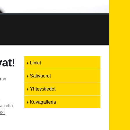
at!
Linkit
Salivuorot
uran
Yhteystiedot
n
Kuvagalleria
an että
32-