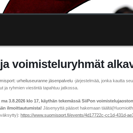
ja voimisteluryhmät alkav
misport: urheiluseuranne jäsenpalvelu
-järjestelmää, jonka kautta se
t ja ryhmien viestintä tapahtuu jatkossa.
 ma 3.8.2026 klo 17, käythän tekemässä SiiPon voimistelujaosto
ään ilmoittautumista!
Jäsenyyttä pääset hakemaan täältä(Huomioith
yväksytty):
https://www.suomisport.fi/events/4d17722c-cc1d-431d-ae