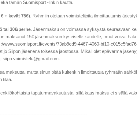
 sekä tämän
Suomisport
-linkin kautta.
€ + kevät 75€)
. Ryhmiin otetaan voimistelijoita ilmoittautumisjärjest
ö tai 30€/perhe
. Jäsenmaksu on voimassa syksystä seuraavaan k
ö on maksanut 15€ jäsenmaksun kyseiselle kaudelle, muut voivat hak
s://www.suomisport.fi/events/73ab9ed9-4467-4060-bf10-c015c5fad76
t jo Siipon jäsenenä toisessa jaostossa. Mikäli olet epävarma jäsen
lla; siipo.voimistelu@gmail.com.
sa maksutta, mutta sinun pitää kuitenkin ilmoittautua ryhmään sähköi
 tilaa.
 henkilökohtaista tapaturmavakuutusta, sillä kausimaksu ei sisällä vak
---------------------------------------------------------