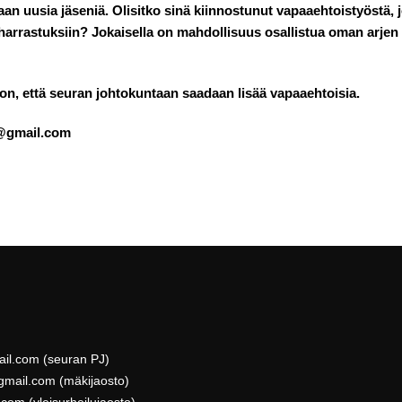
n uusia jäseniä. Olisitko sinä kiinnostunut vapaaehtoistyöstä, 
ntaharrastuksiin? Jokaisella on mahdollisuus osallistua oman arjen
on, että seuran johtokuntaan saadaan lisää vapaaehtoisia.
u@gmail.com
mail.com (seuran PJ)
)gmail.com (mäkijaosto)