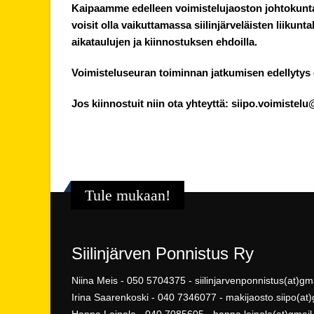
Kaipaamme edelleen voimistelujaoston johtokuntaa
voisit olla vaikuttamassa siilinjärveläisten liiku
aikataulujen ja kiinnostuksen ehdoilla.
Voimisteluseuran toiminnan jatkumisen edellytys 
Jos kiinnostuit niin ota yhteyttä:
siipo.voimistel
Tule mukaan!
Siilinjärven Ponnistus Ry
Niina Meis - 050 5704375 - siilinjarvenponnistus(at)g
Irina Saarenkoski - 040 7346077 - makijaosto.siipo(at