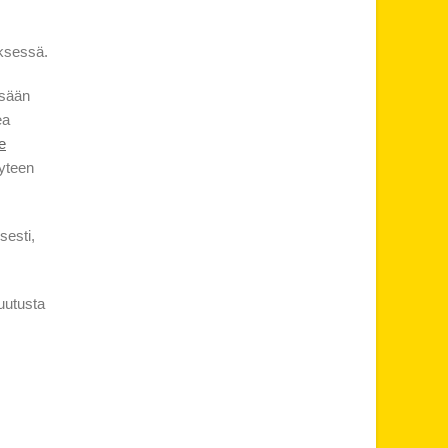
yksessä.
esään
ea
e
yyteen
sesti,
uutusta