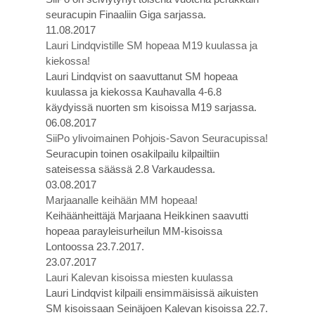
seuracupin Finaaliin Giga sarjassa.
11.08.2017
Lauri Lindqvistille SM hopeaa M19 kuulassa ja
kiekossa!
Lauri Lindqvist on saavuttanut SM hopeaa
kuulassa ja kiekossa Kauhavalla 4-6.8
käydyissä nuorten sm kisoissa M19 sarjassa.
06.08.2017
SiiPo ylivoimainen Pohjois-Savon Seuracupissa!
Seuracupin toinen osakilpailu kilpailtiin
sateisessa säässä 2.8 Varkaudessa.
03.08.2017
Marjaanalle keihään MM hopeaa!
Keihäänheittäjä Marjaana Heikkinen saavutti
hopeaa parayleisurheilun MM-kisoissa
Lontoossa 23.7.2017.
23.07.2017
Lauri Kalevan kisoissa miesten kuulassa
Lauri Lindqvist kilpaili ensimmäisissä aikuisten
SM kisoissaan Seinäjoen Kalevan kisoissa 22.7.