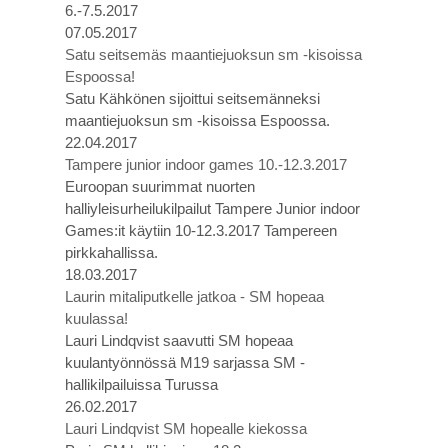
6.-7.5.2017
07.05.2017
Satu seitsemäs maantiejuoksun sm -kisoissa
Espoossa!
Satu Kähkönen sijoittui seitsemänneksi
maantiejuoksun sm -kisoissa Espoossa.
22.04.2017
Tampere junior indoor games 10.-12.3.2017
Euroopan suurimmat nuorten
halliyleisurheilukilpailut Tampere Junior indoor
Games:it käytiin 10-12.3.2017 Tampereen
pirkkahallissa.
18.03.2017
Laurin mitaliputkelle jatkoa - SM hopeaa
kuulassa!
Lauri Lindqvist saavutti SM hopeaa
kuulantyönnössä M19 sarjassa SM -
hallikilpailuissa Turussa
26.02.2017
Lauri Lindqvist SM hopealle kiekossa