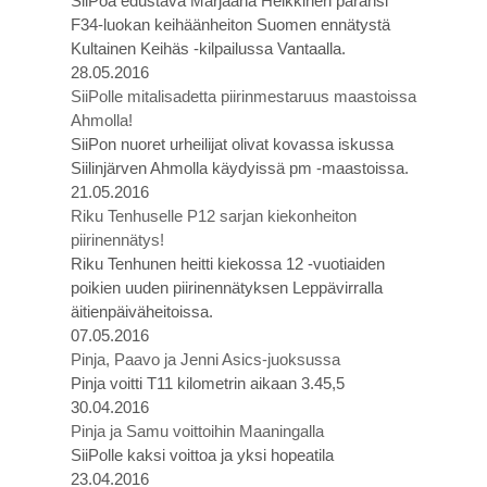
SiiPoa edustava Marjaana Heikkinen paransi
F34-luokan keihäänheiton Suomen ennätystä
Kultainen Keihäs -kilpailussa Vantaalla.
28.05.2016
SiiPolle mitalisadetta piirinmestaruus maastoissa
Ahmolla!
SiiPon nuoret urheilijat olivat kovassa iskussa
Siilinjärven Ahmolla käydyissä pm -maastoissa.
21.05.2016
Riku Tenhuselle P12 sarjan kiekonheiton
piirinennätys!
Riku Tenhunen heitti kiekossa 12 -vuotiaiden
poikien uuden piirinennätyksen Leppävirralla
äitienpäiväheitoissa.
07.05.2016
Pinja, Paavo ja Jenni Asics-juoksussa
Pinja voitti T11 kilometrin aikaan 3.45,5
30.04.2016
Pinja ja Samu voittoihin Maaningalla
SiiPolle kaksi voittoa ja yksi hopeatila
23.04.2016