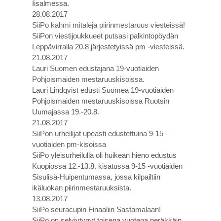
Iisalmessa.
28.08.2017
SiiPo kahmi mitaleja piirinmestaruus viesteissä!
SiiPon viestijoukkueet putsasi palkintopöydän
Leppävirralla 20.8 järjestetyissä pm -viesteissä.
21.08.2017
Lauri Suomen edustajana 19-vuotiaiden
Pohjoismaiden mestaruuskisoissa.
Lauri Lindqvist edusti Suomea 19-vuotiaiden
Pohjoismaiden mestaruuskisoissa Ruotsin
Uumajassa 19.-20.8.
21.08.2017
SiiPon urheilijat upeasti edustettuina 9-15 -
vuotiaiden pm-kisoissa
SiiPo yleisurheilulla oli huikean hieno edustus
Kuopiossa 12.-13.8. kisatussa 9-15 -vuotiaiden
Sisulisä-Huipentumassa, jossa kilpailtiin
ikäluokan piirinmestaruuksista.
13.08.2017
SiiPo seuracupin Finaaliin Sastamalaan!
SiiPo on selviytynyt toisena vuotena peräkkäin