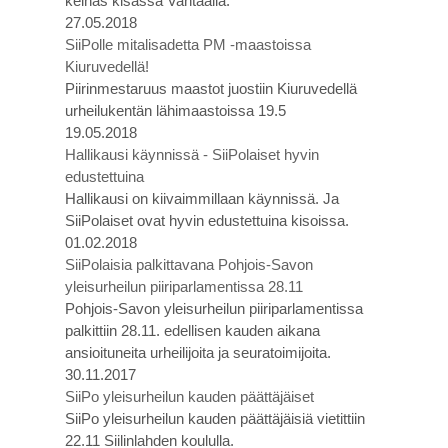
keihäs kisassa Vantaalla.
27.05.2018
SiiPolle mitalisadetta PM -maastoissa
Kiuruvedellä!
Piirinmestaruus maastot juostiin Kiuruvedellä
urheilukentän lähimaastoissa 19.5
19.05.2018
Hallikausi käynnissä - SiiPolaiset hyvin
edustettuina
Hallikausi on kiivaimmillaan käynnissä. Ja
SiiPolaiset ovat hyvin edustettuina kisoissa.
01.02.2018
SiiPolaisia palkittavana Pohjois-Savon
yleisurheilun piiriparlamentissa 28.11
Pohjois-Savon yleisurheilun piiriparlamentissa
palkittiin 28.11. edellisen kauden aikana
ansioituneita urheilijoita ja seuratoimijoita.
30.11.2017
SiiPo yleisurheilun kauden päättäjäiset
SiiPo yleisurheilun kauden päättäjäisiä vietittiin
22.11 Siilinlahden koululla.