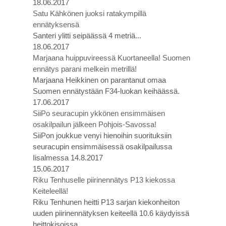
18.06.2017
Satu Kähkönen juoksi ratakympillä
ennätyksensä
Santeri ylitti seipäässä 4 metriä...
18.06.2017
Marjaana huippuvireessä Kuortaneella! Suomen
ennätys parani melkein metrillä!
Marjaana Heikkinen on parantanut omaa
Suomen ennätystään F34-luokan keihäässä.
17.06.2017
SiiPo seuracupin ykkönen ensimmäisen
osakilpailun jälkeen Pohjois-Savossa!
SiiPon joukkue venyi hienoihin suorituksiin
seuracupin ensimmäisessä osakilpailussa
Iisalmessa 14.8.2017
15.06.2017
Riku Tenhuselle piirinennätys P13 kiekossa
Keiteleellä!
Riku Tenhunen heitti P13 sarjan kiekonheiton
uuden piirinennätyksen keiteellä 10.6 käydyissä
heittokisoissa.