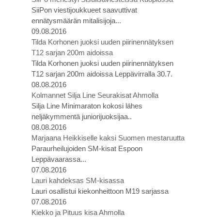
SiiPon viestijoukkueet saavuttivat
ennätysmäärän mitalisijoja...
09.08.2016
Tilda Korhonen juoksi uuden piirinennätyksen
T12 sarjan 200m aidoissa
Tilda Korhonen juoksi uuden piirinennätyksen
T12 sarjan 200m aidoissa Leppävirralla 30.7.
08.08.2016
Kolmannet Silja Line Seurakisat Ahmolla
Silja Line Minimaraton kokosi lähes
neljäkymmentä juniorijuoksijaa..
08.08.2016
Marjaana Heikkiselle kaksi Suomen mestaruutta
Paraurheilujoiden SM-kisat Espoon
Leppävaarassa...
07.08.2016
Lauri kahdeksas SM-kisassa
Lauri osallistui kiekonheittoon M19 sarjassa
07.08.2016
Kiekko ja Pituus kisa Ahmolla