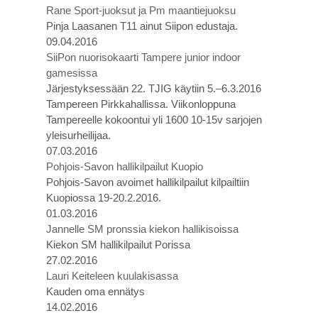
Rane Sport-juoksut ja Pm maantiejuoksu
Pinja Laasanen T11 ainut Siipon edustaja.
09.04.2016
SiiPon nuorisokaarti Tampere junior indoor
gamesissa
Järjestyksessään 22. TJIG käytiin 5.–6.3.2016
Tampereen Pirkkahallissa. Viikonloppuna
Tampereelle kokoontui yli 1600 10-15v sarjojen
yleisurheilijaa.
07.03.2016
Pohjois-Savon hallikilpailut Kuopio
Pohjois-Savon avoimet hallikilpailut kilpailtiin
Kuopiossa 19-20.2.2016.
01.03.2016
Jannelle SM pronssia kiekon hallikisoissa
Kiekon SM hallikilpailut Porissa
27.02.2016
Lauri Keiteleen kuulakisassa
Kauden oma ennätys
14.02.2016