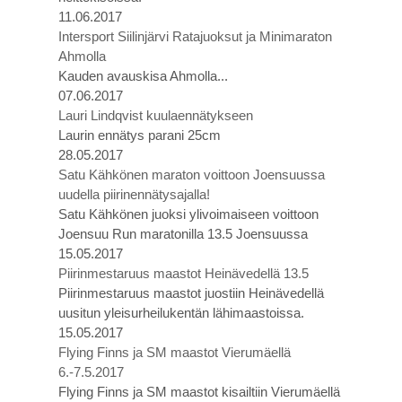
11.06.2017
Intersport Siilinjärvi Ratajuoksut ja Minimaraton
Ahmolla
Kauden avauskisa Ahmolla...
07.06.2017
Lauri Lindqvist kuulaennätykseen
Laurin ennätys parani 25cm
28.05.2017
Satu Kähkönen maraton voittoon Joensuussa
uudella piirinennätysajalla!
Satu Kähkönen juoksi ylivoimaiseen voittoon
Joensuu Run maratonilla 13.5 Joensuussa
15.05.2017
Piirinmestaruus maastot Heinävedellä 13.5
Piirinmestaruus maastot juostiin Heinävedellä
uusitun yleisurheilukentän lähimaastoissa.
15.05.2017
Flying Finns ja SM maastot Vierumäellä
6.-7.5.2017
Flying Finns ja SM maastot kisailtiin Vierumäellä