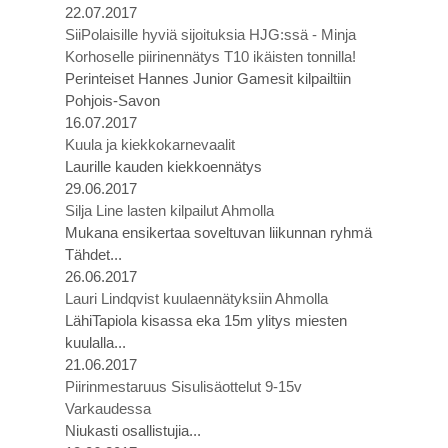
22.07.2017
SiiPolaisille hyviä sijoituksia HJG:ssä - Minja
Korhoselle piirinennätys T10 ikäisten tonnilla!
Perinteiset Hannes Junior Gamesit kilpailtiin
Pohjois-Savon
16.07.2017
Kuula ja kiekkokarnevaalit
Laurille kauden kiekkoennätys
29.06.2017
Silja Line lasten kilpailut Ahmolla
Mukana ensikertaa soveltuvan liikunnan ryhmä
Tähdet...
26.06.2017
Lauri Lindqvist kuulaennätyksiin Ahmolla
LähiTapiola kisassa eka 15m ylitys miesten
kuulalla...
21.06.2017
Piirinmestaruus Sisulisäottelut 9-15v
Varkaudessa
Niukasti osallistujia...