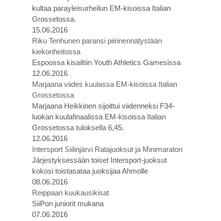
kultaa parayleisurheilun EM-kisoissa Italian
Grossetossa.
15.06.2016
Riku Tenhunen paransi piirinennätystään
kiekonheitossa
Espoossa kisailtiin Youth Athletics Gamesissa
12.06.2016
Marjaana viides kuulassa EM-kisoissa Italian
Grossetossa
Marjaana Heikkinen sijoittui viidenneksi F34-
luokan kuulafinaalissa EM-kisoissa Italian
Grossetossa tuloksella 6,45.
12.06.2016
Intersport Siilinjärvi Ratajuoksut ja Minimaraton
Järjestyksessään toiset Intersport-juoksut
kokosi toistasataa juoksijaa Ahmolle
08.06.2016
Reippaan kuukausikisat
SiiPon juniorit mukana
07.06.2016