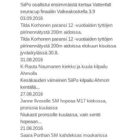
SiiPo osallistui ensimmäistä kertaa Vattenfall
seuracup finaaliin Valkeakoskella 3.9
03.09.2016
Tilda Korhonen paransi 12 -vuotiaiden tyttöjen
piirinennätystä 200m aidoissa.
Tilda Korhonen paransi 12 -vuotiaiden tyttöjen
piirinennätystä 200m aidoissa elokuun kisoissa
jyväskylässä 30.8.
31.08.2016
K-Rauta Naumanen kiekko ja kuula kilpailu
Ahmolla
Kesäkauden viimeinen SiiPo kilpailu Ahmon
kentällä...
27.08.2016
Janne Ilvoselle SM hopeaa M17 kiekossa,
pronssia kuulassa
Niukasti pronssille kuulassa, vain sentti
hopeaan...
21.08.2016
Saara Porthan SM kahdeksas moukarissa