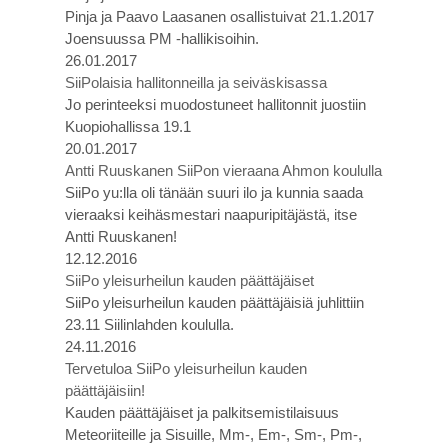
Pinja ja Paavo Laasanen osallistuivat 21.1.2017
Joensuussa PM -hallikisoihin.
26.01.2017
SiiPolaisia hallitonneilla ja seiväskisassa
Jo perinteeksi muodostuneet hallitonnit juostiin
Kuopiohallissa 19.1
20.01.2017
Antti Ruuskanen SiiPon vieraana Ahmon koululla
SiiPo yu:lla oli tänään suuri ilo ja kunnia saada
vieraaksi keihäsmestari naapuripitäjästä, itse
Antti Ruuskanen!
12.12.2016
SiiPo yleisurheilun kauden päättäjäiset
SiiPo yleisurheilun kauden päättäjäisiä juhlittiin
23.11 Siilinlahden koululla.
24.11.2016
Tervetuloa SiiPo yleisurheilun kauden
päättäjäisiin!
Kauden päättäjäiset ja palkitsemistilaisuus
Meteoriiteille ja Sisuille, Mm-, Em-, Sm-, Pm-,