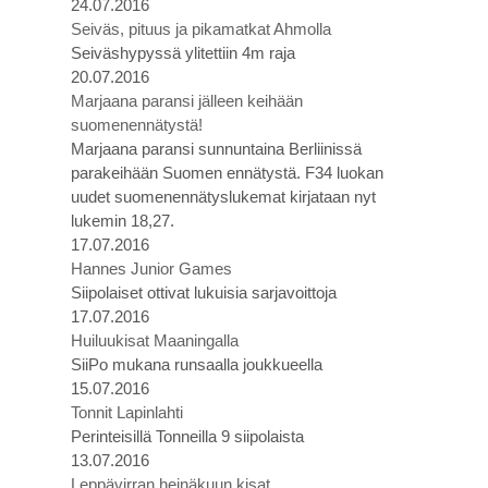
24.07.2016
Seiväs, pituus ja pikamatkat Ahmolla
Seiväshypyssä ylitettiin 4m raja
20.07.2016
Marjaana paransi jälleen keihään
suomenennätystä!
Marjaana paransi sunnuntaina Berliinissä
parakeihään Suomen ennätystä. F34 luokan
uudet suomenennätyslukemat kirjataan nyt
lukemin 18,27.
17.07.2016
Hannes Junior Games
Siipolaiset ottivat lukuisia sarjavoittoja
17.07.2016
Huiluukisat Maaningalla
SiiPo mukana runsaalla joukkueella
15.07.2016
Tonnit Lapinlahti
Perinteisillä Tonneilla 9 siipolaista
13.07.2016
Leppävirran heinäkuun kisat