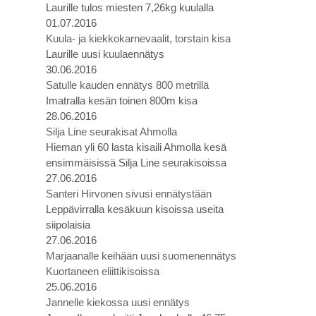
Laurille tulos miesten 7,26kg kuulalla
01.07.2016
Kuula- ja kiekkokarnevaalit, torstain kisa
Laurille uusi kuulaennätys
30.06.2016
Satulle kauden ennätys 800 metrillä
Imatralla kesän toinen 800m kisa
28.06.2016
Silja Line seurakisat Ahmolla
Hieman yli 60 lasta kisaili Ahmolla kesä
ensimmäisissä Silja Line seurakisoissa
27.06.2016
Santeri Hirvonen sivusi ennätystään
Leppävirralla kesäkuun kisoissa useita
siipolaisia
27.06.2016
Marjaanalle keihään uusi suomenennätys
Kuortaneen eliittikisoissa
25.06.2016
Jannelle kiekossa uusi ennätys