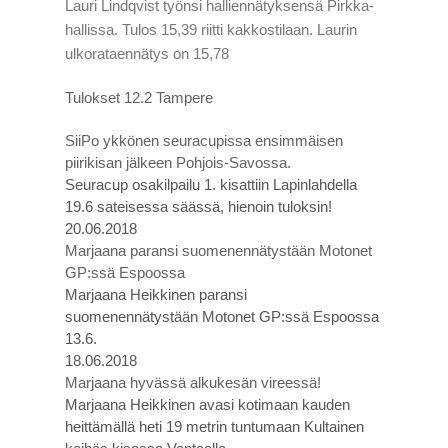
Lauri Lindqvist työnsi halliennätyksensä Pirkka-
hallissa. Tulos 15,39 riitti kakkostilaan. Laurin
ulkorataennätys on 15,78
Tulokset 12.2 Tampere
SiiPo ykkönen seuracupissa ensimmäisen
piirikisan jälkeen Pohjois-Savossa.
Seuracup osakilpailu 1. kisattiin Lapinlahdella
19.6 sateisessa säässä, hienoin tuloksin!
20.06.2018
Marjaana paransi suomenennätystään Motonet
GP:ssä Espoossa
Marjaana Heikkinen paransi
suomenennätystään Motonet GP:ssä Espoossa
13.6.
18.06.2018
Marjaana hyvässä alkukesän vireessä!
Marjaana Heikkinen avasi kotimaan kauden
heittämällä heti 19 metrin tuntumaan Kultainen