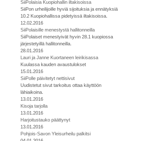
SiiPolaisia Kuopiohallin iltakisoissa
SiiPon urheilijoille hyviä sijoituksia ja ennätyksiä
10.2 Kuopiohallissa pidetyissä iltakisoissa.
12.02.2016
SiiPolaisille menestystä hallitonneilla
SiiPolaiset menestyivät hyvin 28.1 kuopiossa
järjestetyillä hallitonneilla.
28.01.2016
Lauri ja Janne Kuortaneen leirikisassa
Kuulassa kauden avaustulokset
15.01.2016
SiiPolle päivitetyt nettisivut
Uudistetut sivut tarkoitus ottaa käyttöön
lähiaikoina.
13.01.2016
Kisoja tarjolla
13.01.2016
Harjoitustauko päättynyt
13.01.2016
Pohjois-Savon Yleisurheilu palkitsi
04.01.2016