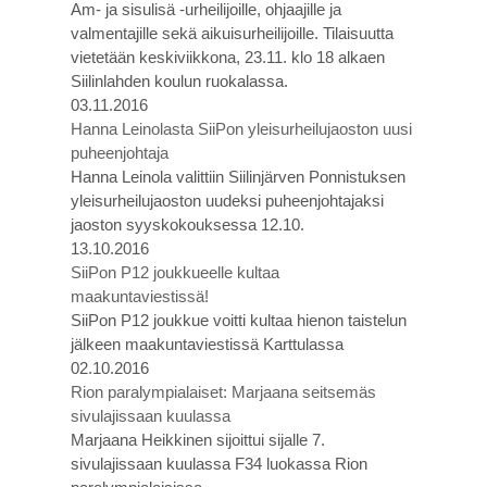
Am- ja sisulisä -urheilijoille, ohjaajille ja
valmentajille sekä aikuisurheilijoille. Tilaisuutta
vietetään keskiviikkona, 23.11. klo 18 alkaen
Siilinlahden koulun ruokalassa.
03.11.2016
Hanna Leinolasta SiiPon yleisurheilujaoston uusi
puheenjohtaja
Hanna Leinola valittiin Siilinjärven Ponnistuksen
yleisurheilujaoston uudeksi puheenjohtajaksi
jaoston syyskokouksessa 12.10.
13.10.2016
SiiPon P12 joukkueelle kultaa
maakuntaviestissä!
SiiPon P12 joukkue voitti kultaa hienon taistelun
jälkeen maakuntaviestissä Karttulassa
02.10.2016
Rion paralympialaiset: Marjaana seitsemäs
sivulajissaan kuulassa
Marjaana Heikkinen sijoittui sijalle 7.
sivulajissaan kuulassa F34 luokassa Rion