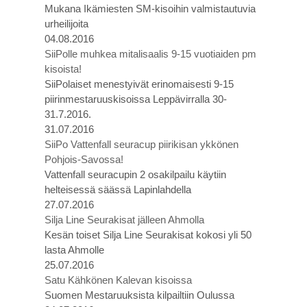
Mukana Ikämiesten SM-kisoihin valmistautuvia
urheilijoita
04.08.2016
SiiPolle muhkea mitalisaalis 9-15 vuotiaiden pm
kisoista!
SiiPolaiset menestyivät erinomaisesti 9-15
piirinmestaruuskisoissa Leppävirralla 30-
31.7.2016.
31.07.2016
SiiPo Vattenfall seuracup piirikisan ykkönen
Pohjois-Savossa!
Vattenfall seuracupin 2 osakilpailu käytiin
helteisessä säässä Lapinlahdella
27.07.2016
Silja Line Seurakisat jälleen Ahmolla
Kesän toiset Silja Line Seurakisat kokosi yli 50
lasta Ahmolle
25.07.2016
Satu Kähkönen Kalevan kisoissa
Suomen Mestaruuksista kilpailtiin Oulussa