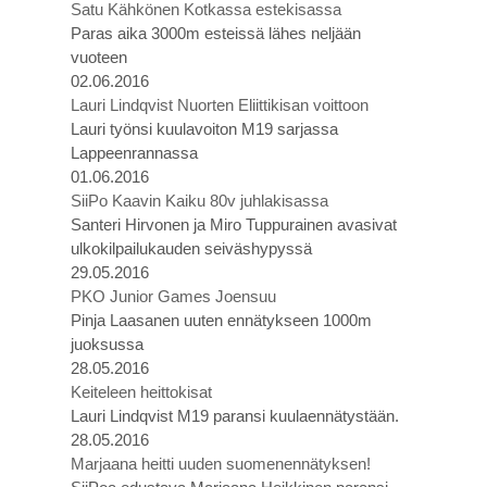
Satu Kähkönen Kotkassa estekisassa
Paras aika 3000m esteissä lähes neljään
vuoteen
02.06.2016
Lauri Lindqvist Nuorten Eliittikisan voittoon
Lauri työnsi kuulavoiton M19 sarjassa
Lappeenrannassa
01.06.2016
SiiPo Kaavin Kaiku 80v juhlakisassa
Santeri Hirvonen ja Miro Tuppurainen avasivat
ulkokilpailukauden seiväshypyssä
29.05.2016
PKO Junior Games Joensuu
Pinja Laasanen uuten ennätykseen 1000m
juoksussa
28.05.2016
Keiteleen heittokisat
Lauri Lindqvist M19 paransi kuulaennätystään.
28.05.2016
Marjaana heitti uuden suomenennätyksen!