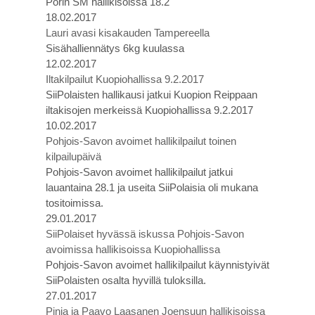
Porin SM hallikisoissa 18.2
18.02.2017
Lauri avasi kisakauden Tampereella
Sisähalliennätys 6kg kuulassa
12.02.2017
Iltakilpailut Kuopiohallissa 9.2.2017
SiiPolaisten hallikausi jatkui Kuopion Reippaan
iltakisojen merkeissä Kuopiohallissa 9.2.2017
10.02.2017
Pohjois-Savon avoimet hallikilpailut toinen
kilpailupäivä
Pohjois-Savon avoimet hallikilpailut jatkui
lauantaina 28.1 ja useita SiiPolaisia oli mukana
tositoimissa.
29.01.2017
SiiPolaiset hyvässä iskussa Pohjois-Savon
avoimissa hallikisoissa Kuopiohallissa
Pohjois-Savon avoimet hallikilpailut käynnistyivät
SiiPolaisten osalta hyvillä tuloksilla.
27.01.2017
Pinja ja Paavo Laasanen Joensuun hallikisoissa