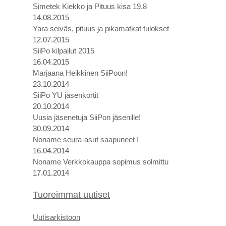
Simetek Kiekko ja Pituus kisa 19.8
14.08.2015
Yara seiväs, pituus ja pikamatkat tulokset
12.07.2015
SiiPo kilpailut 2015
16.04.2015
Marjaana Heikkinen SiiPoon!
23.10.2014
SiiPo YU jäsenkortit
20.10.2014
Uusia jäsenetuja SiiPon jäsenille!
30.09.2014
Noname seura-asut saapuneet !
16.04.2014
Noname Verkkokauppa sopimus solmittu
17.01.2014
Tuoreimmat uutiset
U
utis
arkistoon