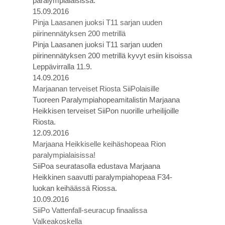
paralympialaisissa.
15.09.2016
Pinja Laasanen juoksi T11 sarjan uuden
piirinennätyksen 200 metrillä
Pinja Laasanen juoksi T11 sarjan uuden
piirinennätyksen 200 metrillä kyvyt esiin kisoissa
Leppävirralla 11.9.
14.09.2016
Marjaanan terveiset Riosta SiiPolaisille
Tuoreen Paralympiahopeamitalistin Marjaana
Heikkisen terveiset SiiPon nuorille urheilijoille
Riosta.
12.09.2016
Marjaana Heikkiselle keihäshopeaa Rion
paralympialaisissa!
SiiPoa seuratasolla edustava Marjaana
Heikkinen saavutti paralympiahopeaa F34-
luokan keihäässä Riossa.
10.09.2016
SiiPo Vattenfall-seuracup finaalissa
Valkeakoskella