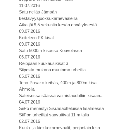
11.07.2016
Satu neljäs Jämsän
kestävyysjuoksukarnevaaleilla
Aika jäi 9,5 sekuntia kesän ennätyksestä
09.07.2016
Keiteleen PK kisat
09.07.2016
Satu 5000m kisassa Kouvolassa
06.07.2016
Reippaan kuukausikisat 3
Siiposta mukana muutama urheilija
05.07.2016
Teho-Posako keihäs, 400m ja 800m kisa
Ahmolla
Sateisessa säässä valmistauduttiin kisaan...
04.07.2016
SiiPo menestyi Sisulisäotteluissa Iisalmessa
SiiPon urheilijat saavuttivat 11 mitalia
02.07.2016
Kuula- ja kiekkokarnevaalit, perjantain kisa