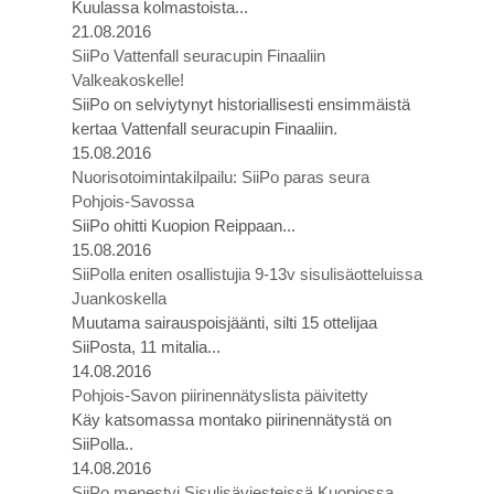
Kuulassa kolmastoista...
21.08.2016
SiiPo Vattenfall seuracupin Finaaliin
Valkeakoskelle!
SiiPo on selviytynyt historiallisesti ensimmäistä
kertaa Vattenfall seuracupin Finaaliin.
15.08.2016
Nuorisotoimintakilpailu: SiiPo paras seura
Pohjois-Savossa
SiiPo ohitti Kuopion Reippaan...
15.08.2016
SiiPolla eniten osallistujia 9-13v sisulisäotteluissa
Juankoskella
Muutama sairauspoisjäänti, silti 15 ottelijaa
SiiPosta, 11 mitalia...
14.08.2016
Pohjois-Savon piirinennätyslista päivitetty
Käy katsomassa montako piirinennätystä on
SiiPolla..
14.08.2016
SiiPo menestyi Sisulisäviesteissä Kuopiossa