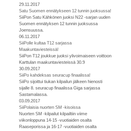
29.11.2017
Satu Suomen ennätykseen 12 tunnin juoksussa!
SiiPon Satu Kähkönen juoksi N22 -sarjan uuden
Suomen ennätyksen 12 tunnin juoksussa
Joensuussa.
06.11.2017
SiiPolle kultaa T12 sarjassa
Maakuntaviesteissä!
SiiPon T12 joukkue juoksi ylivoimaiseen voittoon
Karttulan maakuntaviesteissä 30.9
30.09.2017
SiiPo kahdeksas seuracup finaalissa!
SiiPo sijoittui tiukan kilpailun jälkeen hienosti
sijalle 8. seuracup finaalissa Giga sarjassa
Sastamalassa.
03.09.2017
SiiPolaisia nuorten SM -kisoissa
Nuorten SM -kilpailut kilpailtiin viime
viikonloppuna 14-15 -vuotiaiden osalta
Raaseporissa ja 16-17 -vuotiaiden osalta