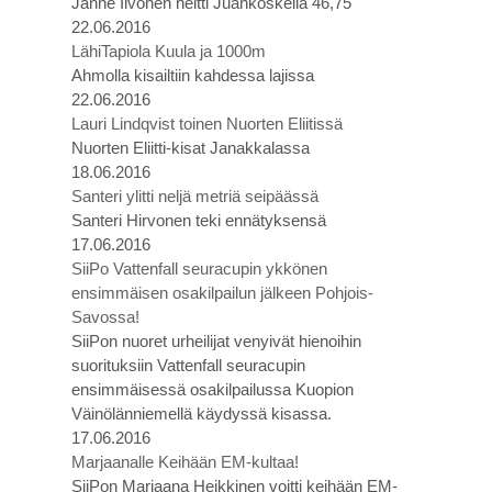
Janne Ilvonen heitti Juankoskella 46,75
22.06.2016
LähiTapiola Kuula ja 1000m
Ahmolla kisailtiin kahdessa lajissa
22.06.2016
Lauri Lindqvist toinen Nuorten Eliitissä
Nuorten Eliitti-kisat Janakkalassa
18.06.2016
Santeri ylitti neljä metriä seipäässä
Santeri Hirvonen teki ennätyksensä
17.06.2016
SiiPo Vattenfall seuracupin ykkönen
ensimmäisen osakilpailun jälkeen Pohjois-
Savossa!
SiiPon nuoret urheilijat venyivät hienoihin
suorituksiin Vattenfall seuracupin
ensimmäisessä osakilpailussa Kuopion
Väinölänniemellä käydyssä kisassa.
17.06.2016
Marjaanalle Keihään EM-kultaa!
SiiPon Marjaana Heikkinen voitti keihään EM-