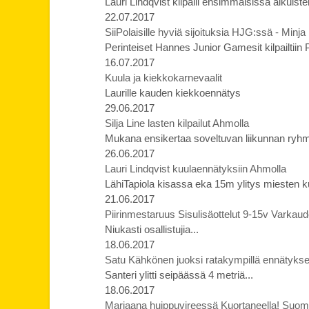
Lauri Lindqvist kilpaili ensimmäisissä aikuis
22.07.2017
SiiPolaisille hyviä sijoituksia HJG:ssä - Minja
Perinteiset Hannes Junior Gamesit kilpailtiin
16.07.2017
Kuula ja kiekkokarnevaalit
Laurille kauden kiekkoennätys
29.06.2017
Silja Line lasten kilpailut Ahmolla
Mukana ensikertaa soveltuvan liikunnan ryhm
26.06.2017
Lauri Lindqvist kuulaennätyksiin Ahmolla
LähiTapiola kisassa eka 15m ylitys miesten kuu
21.06.2017
Piirinmestaruus Sisulisäottelut 9-15v Varkau
Niukasti osallistujia...
18.06.2017
Satu Kähkönen juoksi ratakympillä ennätyks
Santeri ylitti seipäässä 4 metriä...
18.06.2017
Marjaana huippuvireessä Kuortaneella! Suome