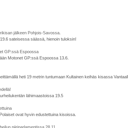
ikisan jälkeen Pohjois-Savossa.
a 19.6 sateisessa säässä, hienoin tuloksin!
net GP:ssä Espoossa
tään Motonet GP:ssä Espoossa 13.6.
ttämällä heti 19 metrin tuntumaan Kultainen keihäs kisassa Vantaall
dellä!
 urheilukentän lähimaastoissa 19.5
ettuina
Polaiset ovat hyvin edustettuina kisoissa.
heilun piiriparlamentissa 28.11