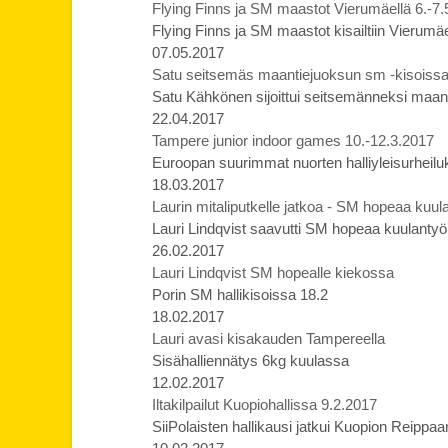
Flying Finns ja SM maastot Vierumäellä 6.-7.
Flying Finns ja SM maastot kisailtiin Vierumäe
07.05.2017
Satu seitsemäs maantiejuoksun sm -kisoiss
Satu Kähkönen sijoittui seitsemänneksi maa
22.04.2017
Tampere junior indoor games 10.-12.3.2017
Euroopan suurimmat nuorten halliyleisurheilu
18.03.2017
Laurin mitaliputkelle jatkoa - SM hopeaa kuul
Lauri Lindqvist saavutti SM hopeaa kuulantyö
26.02.2017
Lauri Lindqvist SM hopealle kiekossa
Porin SM hallikisoissa 18.2
18.02.2017
Lauri avasi kisakauden Tampereella
Sisähalliennätys 6kg kuulassa
12.02.2017
Iltakilpailut Kuopiohallissa 9.2.2017
SiiPolaisten hallikausi jatkui Kuopion Reippa