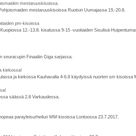
oismaiden mestaruuskisoissa.
 Pohjoismaiden mestaruuskisoissa Ruotsin Uumajassa 19.-20.8.
uotiaiden pm-kisoissa
s Kuopiossa 12.-13.8. kisatussa 9-15 -vuotiaiden Sisulisä-Huipentumass
n seuracupin Finaaliin Giga sarjassa.
a kiekossa!
ulassa ja kiekossa Kauhavalla 4-6.8 käydyissä nuorten sm kisoissa 
sa!
eisessa säässä 2.8 Varkaudessa.
 hopeaa parayleisurheilun MM-kisoissa Lontoossa 23.7.2017.