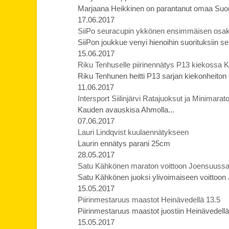
Marjaana Heikkinen on parantanut omaa Suo
17.06.2017
SiiPo seuracupin ykkönen ensimmäisen osaki
SiiPon joukkue venyi hienoihin suorituksiin 
15.06.2017
Riku Tenhuselle piirinennätys P13 kiekossa Ke
Riku Tenhunen heitti P13 sarjan kiekonheiton 
11.06.2017
Intersport Siilinjärvi Ratajuoksut ja Minimara
Kauden avauskisa Ahmolla...
07.06.2017
Lauri Lindqvist kuulaennätykseen
Laurin ennätys parani 25cm
28.05.2017
Satu Kähkönen maraton voittoon Joensuussa uu
Satu Kähkönen juoksi ylivoimaiseen voittoo
15.05.2017
Piirinmestaruus maastot Heinävedellä 13.5
Piirinmestaruus maastot juostiin Heinävedellä
15.05.2017