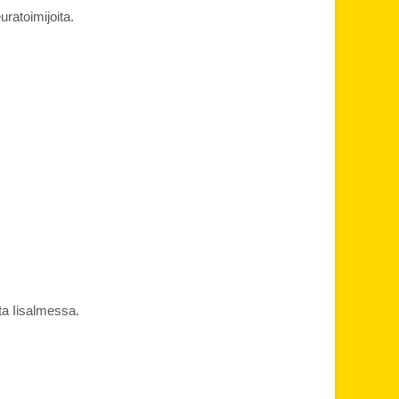
uratoimijoita.
ta Iisalmessa.