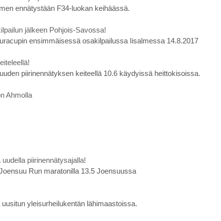
men ennätystään F34-luokan keihäässä.
lpailun jälkeen Pohjois-Savossa!
seuracupin ensimmäisessä osakilpailussa Iisalmessa 14.8.2017
iteleellä!
uuden piirinennätyksen keiteellä 10.6 käydyissä heittokisoissa.
ton Ahmolla
della piirinennätysajalla!
n Joensuu Run maratonilla 13.5 Joensuussa
 uusitun yleisurheilukentän lähimaastoissa.