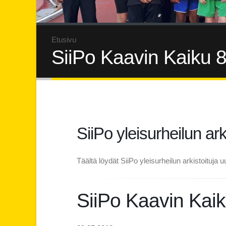
Etusivu
SiiPo Kaavin Kaiku 8
SiiPo yleisurheilun ark
Täältä löydät SiiPo yleisurheilun arkistoituja uu
SiiPo Kaavin Kaik