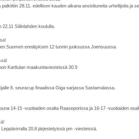
alkittiin 28.11. edellisen kauden aikana ansioituneita urheilijoita ja se
n 22.11 Siilinlahden koululla.
sa!
uden Suomen ennätyksen 12 tunnin juoksussa Joensuussa.
ssä!
toon Karttulan maakuntaviesteissä 30.9
ti sijalle 8. seuracup finaalissa Giga sarjassa Sastamalassa.
loppuna 14-15 -vuotiaiden osalta Raaseporissa ja 16-17 -vuotiaiden osal
sä!
Leppävirralla 20.8 järjestetyissä pm -viesteissä.