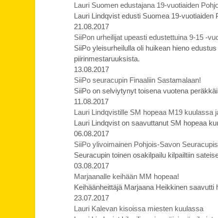
Lauri Suomen edustajana 19-vuotiaiden Pohj
Lauri Lindqvist edusti Suomea 19-vuotiaiden
21.08.2017
SiiPon urheilijat upeasti edustettuina 9-15 -v
SiiPo yleisurheilulla oli huikean hieno edustu
piirinmestaruuksista.
13.08.2017
SiiPo seuracupin Finaaliin Sastamalaan!
SiiPo on selviytynyt toisena vuotena peräkkäi
11.08.2017
Lauri Lindqvistille SM hopeaa M19 kuulassa j
Lauri Lindqvist on saavuttanut SM hopeaa ku
06.08.2017
SiiPo ylivoimainen Pohjois-Savon Seuracupis
Seuracupin toinen osakilpailu kilpailtiin sat
03.08.2017
Marjaanalle keihään MM hopeaa!
Keihäänheittäjä Marjaana Heikkinen saavutti
23.07.2017
Lauri Kalevan kisoissa miesten kuulassa