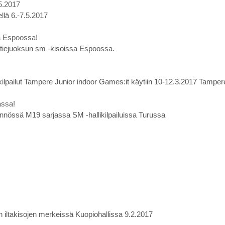
5.2017
llä 6.-7.5.2017
a Espoossa!
ntiejuoksun sm -kisoissa Espoossa.
kilpailut Tampere Junior indoor Games:it käytiin 10-12.3.2017 Tampere
assa!
nnössä M19 sarjassa SM -hallikilpailuissa Turussa
an iltakisojen merkeissä Kuopiohallissa 9.2.2017