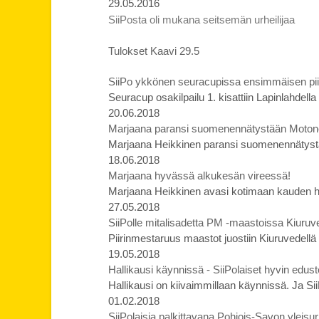
29.05.2016
SiiPosta oli mukana seitsemän urheilijaa
Tulokset Kaavi 29.5
SiiPo ykkönen seuracupissa ensimmäisen piir
Seuracup osakilpailu 1. kisattiin Lapinlahdell
20.06.2018
Marjaana paransi suomenennätystään Moto
Marjaana Heikkinen paransi suomenennätys
18.06.2018
Marjaana hyvässä alkukesän vireessä!
Marjaana Heikkinen avasi kotimaan kauden hei
27.05.2018
SiiPolle mitalisadetta PM -maastoissa Kiuruve
Piirinmestaruus maastot juostiin Kiuruvedellä
19.05.2018
Hallikausi käynnissä - SiiPolaiset hyvin edust
Hallikausi on kiivaimmillaan käynnissä. Ja Sii
01.02.2018
SiiPolaisia palkittavana Pohjois-Savon yleisur