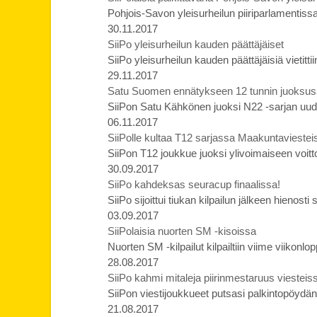
Pohjois-Savon yleisurheilun piiriparlamentissa p
30.11.2017
SiiPo yleisurheilun kauden päättäjäiset
SiiPo yleisurheilun kauden päättäjäisiä vietittii
29.11.2017
Satu Suomen ennätykseen 12 tunnin juoksus
SiiPon Satu Kähkönen juoksi N22 -sarjan u
06.11.2017
SiiPolle kultaa T12 sarjassa Maakuntaviestei
SiiPon T12 joukkue juoksi ylivoimaiseen voit
30.09.2017
SiiPo kahdeksas seuracup finaalissa!
SiiPo sijoittui tiukan kilpailun jälkeen hienos
03.09.2017
SiiPolaisia nuorten SM -kisoissa
Nuorten SM -kilpailut kilpailtiin viime viikon
28.08.2017
SiiPo kahmi mitaleja piirinmestaruus viesteis
SiiPon viestijoukkueet putsasi palkintopöydän 
21.08.2017