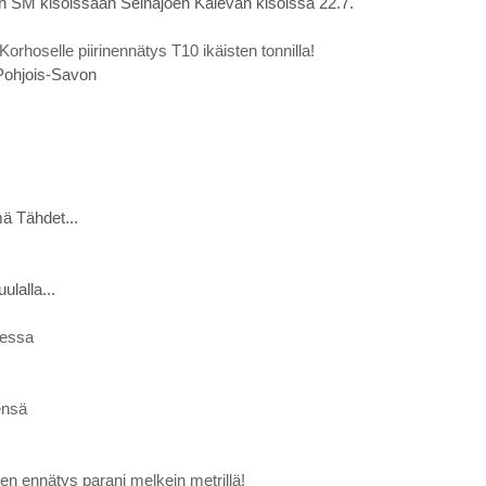
ten SM kisoissaan Seinäjoen Kalevan kisoissa 22.7.
 Korhoselle piirinennätys T10 ikäisten tonnilla!
 Pohjois-Savon
ä Tähdet...
lalla...
dessa
ensä
n ennätys parani melkein metrillä!