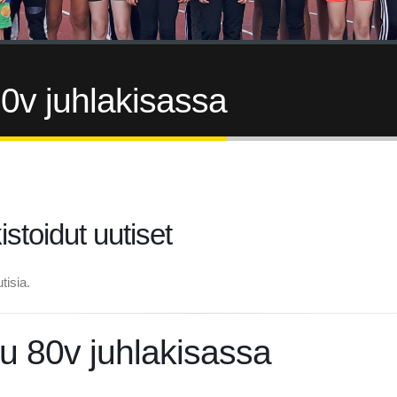
0v juhlakisassa
istoidut uutiset
tisia.
u 80v juhlakisassa