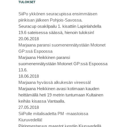
TULOKSET
SiiPo ykkönen seuracupissa ensimmäisen
piirikisan jälkeen Pohjois-Savossa.
Seuracup osakilpailu 1. kisattiin Lapinlahdella
19.6 sateisessa säässä, hienoin tuloksin!
20.06.2018
Marjaana paransi suomenennätystään Motonet
GP:ssä Espoossa
Marjaana Heikkinen paransi
suomenennätystään Motonet GP:ssä Espoossa
13.6.
18.06.2018
Marjaana hyvässä alkukesän vireessä!
Marjaana Heikkinen avasi kotimaan kauden
heittämällä heti 19 metrin tuntumaan Kultainen
keihäs kisassa Vantaalla.
27.05.2018
SiiPolle mitalisadetta PM -maastoissa
Kiuruvedellä!
Piirinmestaruus maastot juostiin Kiuruvedellä