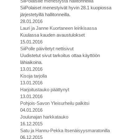
SiiPolaisille menestystä hallitonneilla
SiiPolaiset menestyivät hyvin 28.1 kuopiossa
järjestetyillä hallitonneilla.
28.01.2016
Lauri ja Janne Kuortaneen leirikisassa
Kuulassa kauden avaustulokset
15.01.2016
SiiPolle päivitetyt nettisivut
Uudistetut sivut tarkoitus ottaa käyttöön
lähiaikoina.
13.01.2016
Kisoja tarjolla
13.01.2016
Harjoitustauko päättynyt
13.01.2016
Pohjois-Savon Yleisurheilu palkitsi
04.01.2016
Joulunajan harkkatauko
16.12.2015
Satu ja Hannu-Pekka Itsenäisyysmaratonilla
06.12.2015