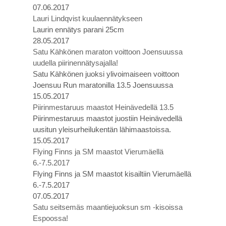
07.06.2017
Lauri Lindqvist kuulaennätykseen
Laurin ennätys parani 25cm
28.05.2017
Satu Kähkönen maraton voittoon Joensuussa
uudella piirinennätysajalla!
Satu Kähkönen juoksi ylivoimaiseen voittoon
Joensuu Run maratonilla 13.5 Joensuussa
15.05.2017
Piirinmestaruus maastot Heinävedellä 13.5
Piirinmestaruus maastot juostiin Heinävedellä
uusitun yleisurheilukentän lähimaastoissa.
15.05.2017
Flying Finns ja SM maastot Vierumäellä
6.-7.5.2017
Flying Finns ja SM maastot kisailtiin Vierumäellä
6.-7.5.2017
07.05.2017
Satu seitsemäs maantiejuoksun sm -kisoissa
Espoossa!