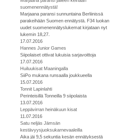
Marjaana paransi jälleen keihään
suomenennätystä!
Marjaana paransi sunnuntaina Berliinissä
parakeihään Suomen ennätystä. F34 luokan
uudet suomenennätyslukemat kirjataan nyt
lukemin 18,27.
17.07.2016
Hannes Junior Games
Siipolaiset ottivat lukuisia sarjavoittoja
17.07.2016
Huiluukisat Maaningalla
SiiPo mukana runsaalla joukkueella
15.07.2016
Tonnit Lapinlahti
Perinteisillä Tonneilla 9 siipolaista
13.07.2016
Leppävirran heinäkuun kisat
11.07.2016
Satu neljäs Jämsän
kestävyysjuoksukarnevaaleilla
Aika jäi 9,5 sekuntia kesän ennätyksestä