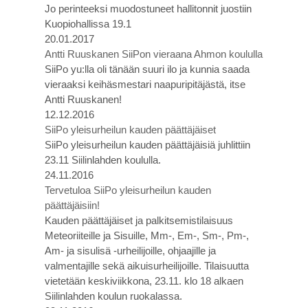
Jo perinteeksi muodostuneet hallitonnit juostiin
Kuopiohallissa 19.1
20.01.2017
Antti Ruuskanen SiiPon vieraana Ahmon koululla
SiiPo yu:lla oli tänään suuri ilo ja kunnia saada
vieraaksi keihäsmestari naapuripitäjästä, itse
Antti Ruuskanen!
12.12.2016
SiiPo yleisurheilun kauden päättäjäiset
SiiPo yleisurheilun kauden päättäjäisiä juhlittiin
23.11 Siilinlahden koululla.
24.11.2016
Tervetuloa SiiPo yleisurheilun kauden
päättäjäisiin!
Kauden päättäjäiset ja palkitsemistilaisuus
Meteoriiteille ja Sisuille, Mm-, Em-, Sm-, Pm-,
Am- ja sisulisä -urheilijoille, ohjaajille ja
valmentajille sekä aikuisurheilijoille. Tilaisuutta
vietetään keskiviikkona, 23.11. klo 18 alkaen
Siilinlahden koulun ruokalassa.