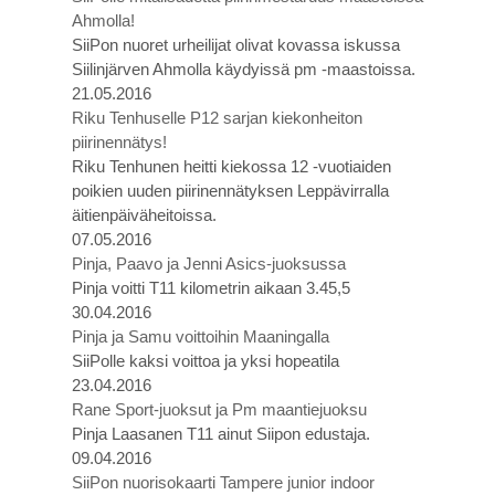
Ahmolla!
SiiPon nuoret urheilijat olivat kovassa iskussa
Siilinjärven Ahmolla käydyissä pm -maastoissa.
21.05.2016
Riku Tenhuselle P12 sarjan kiekonheiton
piirinennätys!
Riku Tenhunen heitti kiekossa 12 -vuotiaiden
poikien uuden piirinennätyksen Leppävirralla
äitienpäiväheitoissa.
07.05.2016
Pinja, Paavo ja Jenni Asics-juoksussa
Pinja voitti T11 kilometrin aikaan 3.45,5
30.04.2016
Pinja ja Samu voittoihin Maaningalla
SiiPolle kaksi voittoa ja yksi hopeatila
23.04.2016
Rane Sport-juoksut ja Pm maantiejuoksu
Pinja Laasanen T11 ainut Siipon edustaja.
09.04.2016
SiiPon nuorisokaarti Tampere junior indoor