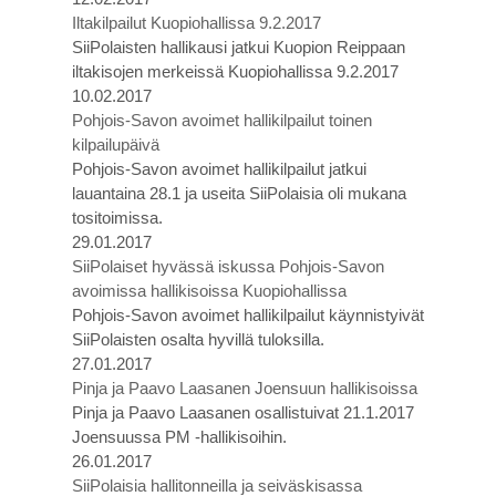
Iltakilpailut Kuopiohallissa 9.2.2017
SiiPolaisten hallikausi jatkui Kuopion Reippaan
iltakisojen merkeissä Kuopiohallissa 9.2.2017
10.02.2017
Pohjois-Savon avoimet hallikilpailut toinen
kilpailupäivä
Pohjois-Savon avoimet hallikilpailut jatkui
lauantaina 28.1 ja useita SiiPolaisia oli mukana
tositoimissa.
29.01.2017
SiiPolaiset hyvässä iskussa Pohjois-Savon
avoimissa hallikisoissa Kuopiohallissa
Pohjois-Savon avoimet hallikilpailut käynnistyivät
SiiPolaisten osalta hyvillä tuloksilla.
27.01.2017
Pinja ja Paavo Laasanen Joensuun hallikisoissa
Pinja ja Paavo Laasanen osallistuivat 21.1.2017
Joensuussa PM -hallikisoihin.
26.01.2017
SiiPolaisia hallitonneilla ja seiväskisassa