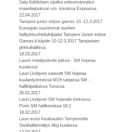
Satu Kähkönen sijoittui seitsemänneksi
maantiejuoksun sm -kisoissa Espoossa.
22.04.2017
Tampere junior indoor games 10.-12.3.2017
Euroopan suurimmat nuorten
halliyleisurheilukilpailut Tampere Junior indoor
Games:it käytiin 10-12.3.2017 Tampereen
pirkkahallissa.
18.03.2017
Laurin mitaliputkelle jatkoa - SM hopeaa
kuulassa!
Lauri Lindqvist saavutti SM hopeaa
kuulantyönnössä M19 sarjassa SM -
hallikilpailuissa Turussa
26.02.2017
Lauri Lindqvist SM hopealle kiekossa
Porin SM hallikisoissa 18.2
18.02.2017
Lauri avasi kisakauden Tampereella
Sisähalliennätys 6kg kuulassa
12.02.2017