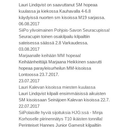
Lauri Lindqvist on saavuttanut SM hopeaa
kuulassa ja kiekossa Kauhavalla 4-6.8
käydyissä nuorten sm kisoissa M19 sarjassa.
06.08.2017
SiiPo ylivoimainen Pohjois-Savon Seuracupissa!
Seuracupin toinen osakilpailu kilpailtiin
sateisessa säässä 2.8 Varkaudessa.
03.08.2017
Marjaanalle keihään MM hopeaa!
Keihäänheittäjä Marjaana Heikkinen saavutti
hopeaa parayleisurheilun MM-kisoissa
Lontoossa 23.7.2017.
23.07.2017
Lauri Kalevan kisoissa miesten kuulassa
Lauri Lindqvist kilpaili ensimmäisissä aikuisten
SM kisoissaan Seinäjoen Kalevan kisoissa 22.7.
22.07.2017
SiiPolaisille hyviä sijoituksia HJG:ssä - Minja
Korhoselle piirinennätys T10 ikäisten tonnilla!
Perinteiset Hannes Junior Gamesit kilpailtiin