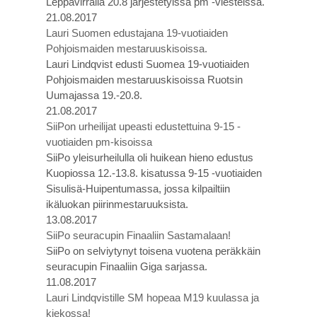
Leppävirralla 20.8 järjestetyissä pm -viesteissä.
21.08.2017
Lauri Suomen edustajana 19-vuotiaiden
Pohjoismaiden mestaruuskisoissa.
Lauri Lindqvist edusti Suomea 19-vuotiaiden
Pohjoismaiden mestaruuskisoissa Ruotsin
Uumajassa 19.-20.8.
21.08.2017
SiiPon urheilijat upeasti edustettuina 9-15 -
vuotiaiden pm-kisoissa
SiiPo yleisurheilulla oli huikean hieno edustus
Kuopiossa 12.-13.8. kisatussa 9-15 -vuotiaiden
Sisulisä-Huipentumassa, jossa kilpailtiin
ikäluokan piirinmestaruuksista.
13.08.2017
SiiPo seuracupin Finaaliin Sastamalaan!
SiiPo on selviytynyt toisena vuotena peräkkäin
seuracupin Finaaliin Giga sarjassa.
11.08.2017
Lauri Lindqvistille SM hopeaa M19 kuulassa ja
kiekossa!