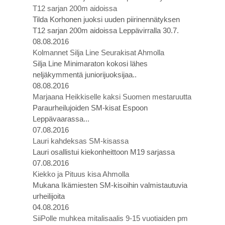
T12 sarjan 200m aidoissa
Tilda Korhonen juoksi uuden piirinennätyksen
T12 sarjan 200m aidoissa Leppävirralla 30.7.
08.08.2016
Kolmannet Silja Line Seurakisat Ahmolla
Silja Line Minimaraton kokosi lähes
neljäkymmentä juniorijuoksijaa..
08.08.2016
Marjaana Heikkiselle kaksi Suomen mestaruutta
Paraurheilujoiden SM-kisat Espoon
Leppävaarassa...
07.08.2016
Lauri kahdeksas SM-kisassa
Lauri osallistui kiekonheittoon M19 sarjassa
07.08.2016
Kiekko ja Pituus kisa Ahmolla
Mukana Ikämiesten SM-kisoihin valmistautuvia
urheilijoita
04.08.2016
SiiPolle muhkea mitalisaalis 9-15 vuotiaiden pm