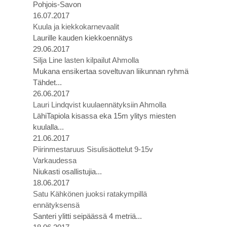
Pohjois-Savon
16.07.2017
Kuula ja kiekkokarnevaalit
Laurille kauden kiekkoennätys
29.06.2017
Silja Line lasten kilpailut Ahmolla
Mukana ensikertaa soveltuvan liikunnan ryhmä
Tähdet...
26.06.2017
Lauri Lindqvist kuulaennätyksiin Ahmolla
LähiTapiola kisassa eka 15m ylitys miesten
kuulalla...
21.06.2017
Piirinmestaruus Sisulisäottelut 9-15v
Varkaudessa
Niukasti osallistujia...
18.06.2017
Satu Kähkönen juoksi ratakympillä
ennätyksensä
Santeri ylitti seipäässä 4 metriä...