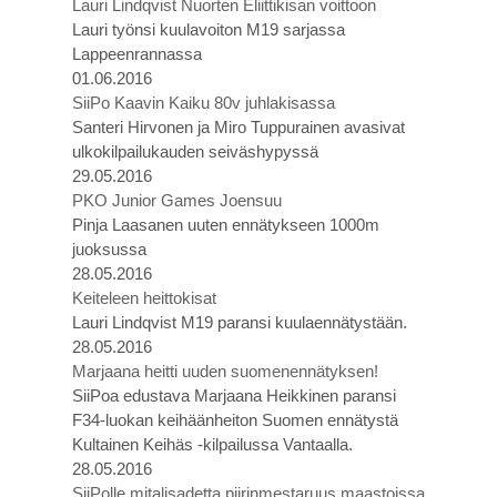
Lauri Lindqvist Nuorten Eliittikisan voittoon
Lauri työnsi kuulavoiton M19 sarjassa
Lappeenrannassa
01.06.2016
SiiPo Kaavin Kaiku 80v juhlakisassa
Santeri Hirvonen ja Miro Tuppurainen avasivat
ulkokilpailukauden seiväshypyssä
29.05.2016
PKO Junior Games Joensuu
Pinja Laasanen uuten ennätykseen 1000m
juoksussa
28.05.2016
Keiteleen heittokisat
Lauri Lindqvist M19 paransi kuulaennätystään.
28.05.2016
Marjaana heitti uuden suomenennätyksen!
SiiPoa edustava Marjaana Heikkinen paransi
F34-luokan keihäänheiton Suomen ennätystä
Kultainen Keihäs -kilpailussa Vantaalla.
28.05.2016
SiiPolle mitalisadetta piirinmestaruus maastoissa