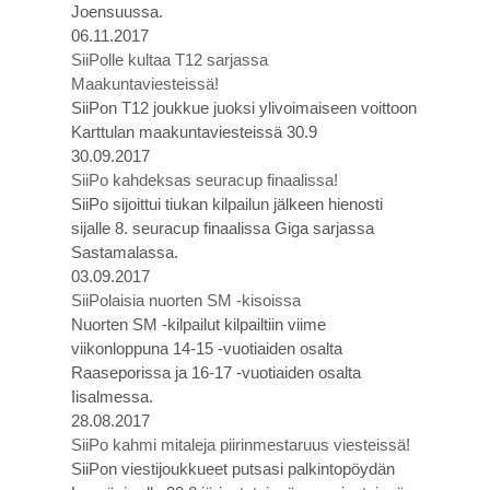
Joensuussa.
06.11.2017
SiiPolle kultaa T12 sarjassa
Maakuntaviesteissä!
SiiPon T12 joukkue juoksi ylivoimaiseen voittoon
Karttulan maakuntaviesteissä 30.9
30.09.2017
SiiPo kahdeksas seuracup finaalissa!
SiiPo sijoittui tiukan kilpailun jälkeen hienosti
sijalle 8. seuracup finaalissa Giga sarjassa
Sastamalassa.
03.09.2017
SiiPolaisia nuorten SM -kisoissa
Nuorten SM -kilpailut kilpailtiin viime
viikonloppuna 14-15 -vuotiaiden osalta
Raaseporissa ja 16-17 -vuotiaiden osalta
Iisalmessa.
28.08.2017
SiiPo kahmi mitaleja piirinmestaruus viesteissä!
SiiPon viestijoukkueet putsasi palkintopöydän