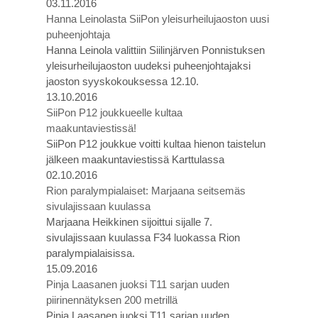
03.11.2016
Hanna Leinolasta SiiPon yleisurheilujaoston uusi
puheenjohtaja
Hanna Leinola valittiin Siilinjärven Ponnistuksen
yleisurheilujaoston uudeksi puheenjohtajaksi
jaoston syyskokouksessa 12.10.
13.10.2016
SiiPon P12 joukkueelle kultaa
maakuntaviestissä!
SiiPon P12 joukkue voitti kultaa hienon taistelun
jälkeen maakuntaviestissä Karttulassa
02.10.2016
Rion paralympialaiset: Marjaana seitsemäs
sivulajissaan kuulassa
Marjaana Heikkinen sijoittui sijalle 7.
sivulajissaan kuulassa F34 luokassa Rion
paralympialaisissa.
15.09.2016
Pinja Laasanen juoksi T11 sarjan uuden
piirinennätyksen 200 metrillä
Pinja Laasanen juoksi T11 sarjan uuden