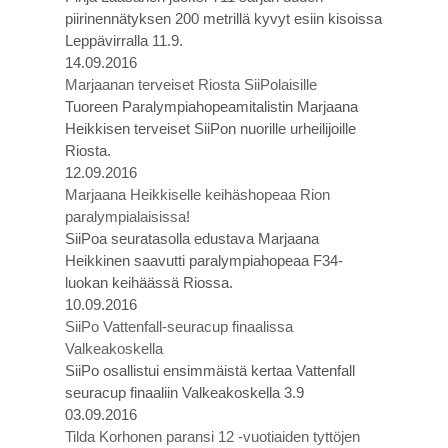
piirinennätyksen 200 metrillä kyvyt esiin kisoissa
Leppävirralla 11.9.
14.09.2016
Marjaanan terveiset Riosta SiiPolaisille
Tuoreen Paralympiahopeamitalistin Marjaana
Heikkisen terveiset SiiPon nuorille urheilijoille
Riosta.
12.09.2016
Marjaana Heikkiselle keihäshopeaa Rion
paralympialaisissa!
SiiPoa seuratasolla edustava Marjaana
Heikkinen saavutti paralympiahopeaa F34-
luokan keihäässä Riossa.
10.09.2016
SiiPo Vattenfall-seuracup finaalissa
Valkeakoskella
SiiPo osallistui ensimmäistä kertaa Vattenfall
seuracup finaaliin Valkeakoskella 3.9
03.09.2016
Tilda Korhonen paransi 12 -vuotiaiden tyttöjen