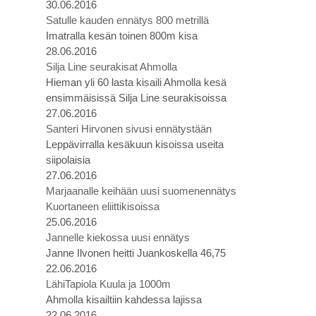
30.06.2016
Satulle kauden ennätys 800 metrillä
Imatralla kesän toinen 800m kisa
28.06.2016
Silja Line seurakisat Ahmolla
Hieman yli 60 lasta kisaili Ahmolla kesä
ensimmäisissä Silja Line seurakisoissa
27.06.2016
Santeri Hirvonen sivusi ennätystään
Leppävirralla kesäkuun kisoissa useita
siipolaisia
27.06.2016
Marjaanalle keihään uusi suomenennätys
Kuortaneen eliittikisoissa
25.06.2016
Jannelle kiekossa uusi ennätys
Janne Ilvonen heitti Juankoskella 46,75
22.06.2016
LähiTapiola Kuula ja 1000m
Ahmolla kisailtiin kahdessa lajissa
22.06.2016