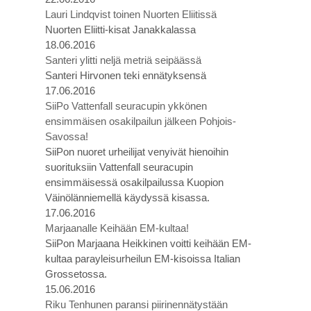
Lauri Lindqvist toinen Nuorten Eliitissä
Nuorten Eliitti-kisat Janakkalassa
18.06.2016
Santeri ylitti neljä metriä seipäässä
Santeri Hirvonen teki ennätyksensä
17.06.2016
SiiPo Vattenfall seuracupin ykkönen
ensimmäisen osakilpailun jälkeen Pohjois-
Savossa!
SiiPon nuoret urheilijat venyivät hienoihin
suorituksiin Vattenfall seuracupin
ensimmäisessä osakilpailussa Kuopion
Väinölänniemellä käydyssä kisassa.
17.06.2016
Marjaanalle Keihään EM-kultaa!
SiiPon Marjaana Heikkinen voitti keihään EM-
kultaa parayleisurheilun EM-kisoissa Italian
Grossetossa.
15.06.2016
Riku Tenhunen paransi piirinennätystään