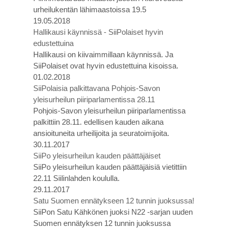
urheilukentän lähimaastoissa 19.5
19.05.2018
Hallikausi käynnissä - SiiPolaiset hyvin
edustettuina
Hallikausi on kiivaimmillaan käynnissä. Ja
SiiPolaiset ovat hyvin edustettuina kisoissa.
01.02.2018
SiiPolaisia palkittavana Pohjois-Savon
yleisurheilun piiriparlamentissa 28.11
Pohjois-Savon yleisurheilun piiriparlamentissa
palkittiin 28.11. edellisen kauden aikana
ansioituneita urheilijoita ja seuratoimijoita.
30.11.2017
SiiPo yleisurheilun kauden päättäjäiset
SiiPo yleisurheilun kauden päättäjäisiä vietittiin
22.11 Siilinlahden koululla.
29.11.2017
Satu Suomen ennätykseen 12 tunnin juoksussa!
SiiPon Satu Kähkönen juoksi N22 -sarjan uuden
Suomen ennätyksen 12 tunnin juoksussa