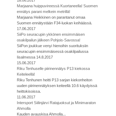
18.06.2017
Marjaana huippuvireessä Kuortaneella! Suomen
ennätys parani melkein metrillä!
Marjaana Heikkinen on parantanut omaa
Suomen ennätystään F34-luokan keihäässä.
17.06.2017
SiiPo seuracupin ykkönen ensimmäisen
osakilpailun jälkeen Pohjois-Savossa!
SiiPon joukkue venyi hienoihin suorituksiin
seuracupin ensimmäisessä osakilpailussa
Iisalmessa 14.8.2017
15.06.2017
Riku Tenhuselle piirinennätys P13 kiekossa
Keiteleellä!
Riku Tenhunen heitti P13 sarjan kiekonheiton
uuden piirinennätyksen keiteellä 10.6 käydyissä
heittokisoissa.
11.06.2017
Intersport Siilinjärvi Ratajuoksut ja Minimaraton
Ahmolla
Kauden avauskisa Ahmolla...