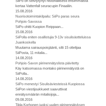
SiiPo on selviytynyt historiallisesti ensimmäistä
kertaa Vattenfall seuracupin Finaaliin.
15.08.2016
Nuorisotoimintakilpailu: SiiPo paras seura
Pohjois-Savossa
SiiPo ohitti Kuopion Reippaan...
15.08.2016
SiiPolla eniten osallistujia 9-13v sisulisäotteluissa
Juankoskella
Muutama sairauspoisjäänti, silti 15 ottelijaa
SiiPosta, 11 mitalia...
14.08.2016
Pohjois-Savon piirinennätyslista päivitetty
Käy katsomassa montako piirinennätystä on
SiiPolla..
14.08.2016
SiiPo menestyi Sisulisäviesteissä Kuopiossa
SiiPon viestijoukkueet saavuttivat
ennätysmäärän mitalisijoja...
09.08.2016
Tilda Korhonen juoksi uuden piirinennätyksen