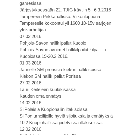
gamesissa
Järjestyksessään 22. TJIG käytiin 5.–6.3.2016
Tampereen Pirkkahallissa. Viikonloppuna
Tampereelle kokoontui yli 1600 10-15v sarjojen
yleisurheilijaa.
07.03.2016
Pohjois-Savon hallikilpailut Kuopio
Pohjois-Savon avoimet hallikilpailut kilpailtiin
Kuopiossa 19-20.2.2016.
01.03.2016
Jannelle SM pronssia kiekon hallikisoissa
Kiekon SM hallikilpailut Porissa
27.02.2016
Lauri Keiteleen kuulakisassa
Kauden oma ennätys
14.02.2016
SiiPolaisia Kuopiohallin iltakisoissa
SiiPon urheilijoille hyviä sijoituksia ja ennätyksiä
10.2 Kuopiohallissa pidetyissä iltakisoissa.
12.02.2016