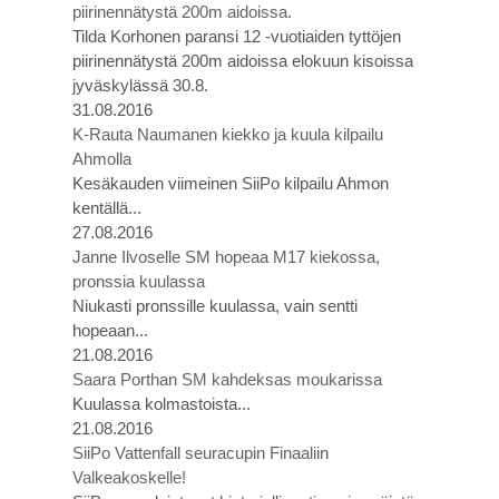
piirinennätystä 200m aidoissa.
Tilda Korhonen paransi 12 -vuotiaiden tyttöjen
piirinennätystä 200m aidoissa elokuun kisoissa
jyväskylässä 30.8.
31.08.2016
K-Rauta Naumanen kiekko ja kuula kilpailu
Ahmolla
Kesäkauden viimeinen SiiPo kilpailu Ahmon
kentällä...
27.08.2016
Janne Ilvoselle SM hopeaa M17 kiekossa,
pronssia kuulassa
Niukasti pronssille kuulassa, vain sentti
hopeaan...
21.08.2016
Saara Porthan SM kahdeksas moukarissa
Kuulassa kolmastoista...
21.08.2016
SiiPo Vattenfall seuracupin Finaaliin
Valkeakoskelle!