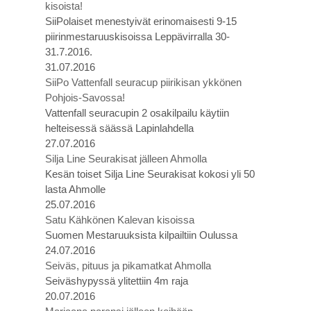
kisoista!
SiiPolaiset menestyivät erinomaisesti 9-15
piirinmestaruuskisoissa Leppävirralla 30-
31.7.2016.
31.07.2016
SiiPo Vattenfall seuracup piirikisan ykkönen
Pohjois-Savossa!
Vattenfall seuracupin 2 osakilpailu käytiin
helteisessä säässä Lapinlahdella
27.07.2016
Silja Line Seurakisat jälleen Ahmolla
Kesän toiset Silja Line Seurakisat kokosi yli 50
lasta Ahmolle
25.07.2016
Satu Kähkönen Kalevan kisoissa
Suomen Mestaruuksista kilpailtiin Oulussa
24.07.2016
Seiväs, pituus ja pikamatkat Ahmolla
Seiväshypyssä ylitettiin 4m raja
20.07.2016