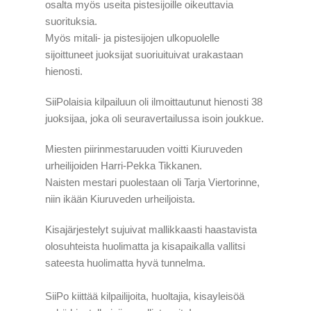
osalta myös useita pistesijoille oikeuttavia
suorituksia.
Myös mitali- ja pistesijojen ulkopuolelle
sijoittuneet juoksijat suoriuituivat urakastaan
hienosti.
SiiPolaisia kilpailuun oli ilmoittautunut hienosti 38
juoksijaa, joka oli seuravertailussa isoin joukkue.
Miesten piirinmestaruuden voitti Kiuruveden
urheilijoiden Harri-Pekka Tikkanen.
Naisten mestari puolestaan oli Tarja Viertorinne,
niin ikään Kiuruveden urheiljoista.
Kisajärjestelyt sujuivat mallikkaasti haastavista
olosuhteista huolimatta ja kisapaikalla vallitsi
sateesta huolimatta hyvä tunnelma.
SiiPo kiittää kilpailijoita, huoltajia, kisayleisöä