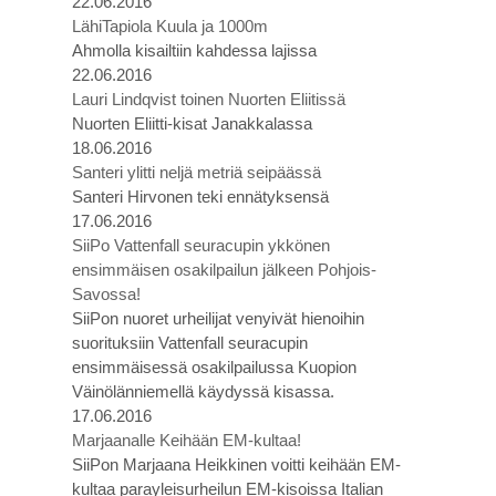
22.06.2016
LähiTapiola Kuula ja 1000m
Ahmolla kisailtiin kahdessa lajissa
22.06.2016
Lauri Lindqvist toinen Nuorten Eliitissä
Nuorten Eliitti-kisat Janakkalassa
18.06.2016
Santeri ylitti neljä metriä seipäässä
Santeri Hirvonen teki ennätyksensä
17.06.2016
SiiPo Vattenfall seuracupin ykkönen
ensimmäisen osakilpailun jälkeen Pohjois-
Savossa!
SiiPon nuoret urheilijat venyivät hienoihin
suorituksiin Vattenfall seuracupin
ensimmäisessä osakilpailussa Kuopion
Väinölänniemellä käydyssä kisassa.
17.06.2016
Marjaanalle Keihään EM-kultaa!
SiiPon Marjaana Heikkinen voitti keihään EM-
kultaa parayleisurheilun EM-kisoissa Italian