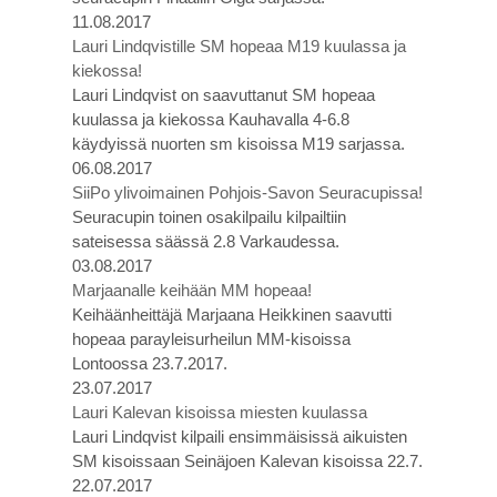
11.08.2017
Lauri Lindqvistille SM hopeaa M19 kuulassa ja
kiekossa!
Lauri Lindqvist on saavuttanut SM hopeaa
kuulassa ja kiekossa Kauhavalla 4-6.8
käydyissä nuorten sm kisoissa M19 sarjassa.
06.08.2017
SiiPo ylivoimainen Pohjois-Savon Seuracupissa!
Seuracupin toinen osakilpailu kilpailtiin
sateisessa säässä 2.8 Varkaudessa.
03.08.2017
Marjaanalle keihään MM hopeaa!
Keihäänheittäjä Marjaana Heikkinen saavutti
hopeaa parayleisurheilun MM-kisoissa
Lontoossa 23.7.2017.
23.07.2017
Lauri Kalevan kisoissa miesten kuulassa
Lauri Lindqvist kilpaili ensimmäisissä aikuisten
SM kisoissaan Seinäjoen Kalevan kisoissa 22.7.
22.07.2017