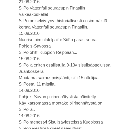
21.08.2016
SiiPo Vattenfall seuracupin Finaaliin
Valkeakoskelle!
SiiPo on selviytynyt historiallisesti ensimmäistä
kertaa Vattenfall seuracupin Finaaliin.
15.08.2016
Nuorisotoimintakilpailu: SiiPo paras seura
Pohjois-Savossa
SiiPo ohitti Kuopion Reippaan...
15.08.2016
SiiPolla eniten osallistujia 9-13v sisulisäotteluissa
Juankoskella
Muutama sairauspoisjäänti, silti 15 ottelijaa
SiiPosta, 11 mitalia...
14.08.2016
Pohjois-Savon piirinennätyslista päivitetty
Käy katsomassa montako piirinennätystä on
SiiPolla..
14.08.2016
SiiPo menestyi Sisulisäviesteissä Kuopiossa
SiiPon viestijoukkueet saavuttivat