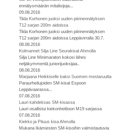
ennätysmäärän mitalisijoja...
09.08.2016
Tilda Korhonen juoksi uuden piirinennätyksen
T12 sarjan 200m aidoissa
Tilda Korhonen juoksi uuden piirinennätyksen
T12 sarjan 200m aidoissa Leppävirralla 30.7.
08.08.2016
Kolmannet Silja Line Seurakisat Ahmolla
Silja Line Minimaraton kokosi lähes
neljäkymmentä juniorijuoksijaa..
08.08.2016
Marjaana Heikkiselle kaksi Suomen mestaruutta
Paraurheilujoiden SM-kisat Espoon
Leppävaarassa...
07.08.2016
Lauri kahdeksas SM-kisassa
Lauri osallistui kiekonheittoon M19 sarjassa
07.08.2016
Kiekko ja Pituus kisa Ahmolla
Mukana Ikämiesten SM-kisoihin valmistautuvia