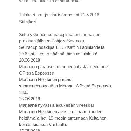
sekä kisatalkoisiin osallistuneita!
Tulokset pm- ja sisulisämaastot 21.5.2016
Siilinjärvi
SiiPo ykkönen seuracupissa ensimmäisen
piirikisan jälkeen Pohjois-Savossa.
Seuracup osakilpailu 1. kisattiin Lapinlahdella
19.6 sateisessa säässä, hienoin tuloksin!
20.06.2018
Marjaana paransi suomenennätystään Motonet
GP:ssä Espoossa
Marjaana Heikkinen paransi
suomenennätystään Motonet GP:ssä Espoossa
13.6.
18.06.2018
Marjaana hyvässä alkukesän vireessä!
Marjaana Heikkinen avasi kotimaan kauden
heittämällä heti 19 metrin tuntumaan Kultainen
keihäs kisassa Vantaalla.
27.05.2018