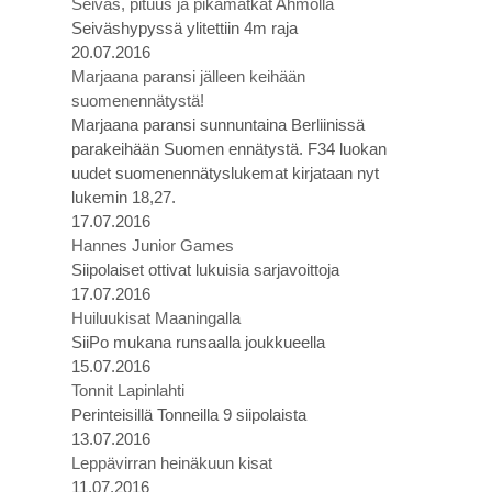
Seiväs, pituus ja pikamatkat Ahmolla
Seiväshypyssä ylitettiin 4m raja
20.07.2016
Marjaana paransi jälleen keihään
suomenennätystä!
Marjaana paransi sunnuntaina Berliinissä
parakeihään Suomen ennätystä. F34 luokan
uudet suomenennätyslukemat kirjataan nyt
lukemin 18,27.
17.07.2016
Hannes Junior Games
Siipolaiset ottivat lukuisia sarjavoittoja
17.07.2016
Huiluukisat Maaningalla
SiiPo mukana runsaalla joukkueella
15.07.2016
Tonnit Lapinlahti
Perinteisillä Tonneilla 9 siipolaista
13.07.2016
Leppävirran heinäkuun kisat
11.07.2016