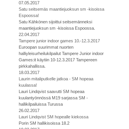
07.05.2017
Satu seitsemäs maantiejuoksun sm -kisoissa
Espoossa!
Satu Kähkönen sijoittui seitsemänneksi
maantiejuoksun sm -kisoissa Espoossa.
22.04.2017
Tampere junior indoor games 10.-12.3.2017
Euroopan suurimmat nuorten
halliyleisurheilukilpailut Tampere Junior indoor
Games:it käytiin 10-12.3.2017 Tampereen
pirkkahallissa.
18.03.2017
Laurin mitaliputkelle jatkoa - SM hopeaa
kuulassa!
Lauri Lindqvist saavutti SM hopeaa
kuulantyönnössä M19 sarjassa SM -
hallikilpailuissa Turussa
26.02.2017
Lauri Lindqvist SM hopealle kiekossa
Porin SM hallikisoissa 18.2