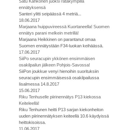
Satu Kähkönen juoksi ratakympillä
ennätyksensä
Santeri ylitti seipäässä 4 metriä...
18.06.2017
Marjaana huippuvireessä Kuortaneella! Suomen
ennätys parani melkein metrillä!
Marjaana Heikkinen on parantanut omaa
Suomen ennätystään F34-luokan keihäässä.
17.06.2017
SiiPo seuracupin ykkönen ensimmäisen
osakilpailun jälkeen Pohjois-Savossa!
SiiPon joukkue venyi hienoihin suorituksiin
seuracupin ensimmäisessä osakilpailussa
Iisalmessa 14.8.2017
15.06.2017
Riku Tenhuselle piirinennätys P13 kiekossa
Keiteleellä!
Riku Tenhunen heitti P13 sarjan kiekonheiton
uuden piirinennätyksen keiteellä 10.6 käydyissä
heittokisoissa.
11.06.2017