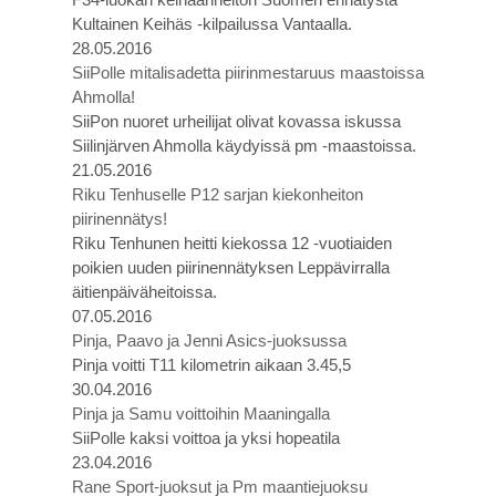
Kultainen Keihäs -kilpailussa Vantaalla.
28.05.2016
SiiPolle mitalisadetta piirinmestaruus maastoissa
Ahmolla!
SiiPon nuoret urheilijat olivat kovassa iskussa
Siilinjärven Ahmolla käydyissä pm -maastoissa.
21.05.2016
Riku Tenhuselle P12 sarjan kiekonheiton
piirinennätys!
Riku Tenhunen heitti kiekossa 12 -vuotiaiden
poikien uuden piirinennätyksen Leppävirralla
äitienpäiväheitoissa.
07.05.2016
Pinja, Paavo ja Jenni Asics-juoksussa
Pinja voitti T11 kilometrin aikaan 3.45,5
30.04.2016
Pinja ja Samu voittoihin Maaningalla
SiiPolle kaksi voittoa ja yksi hopeatila
23.04.2016
Rane Sport-juoksut ja Pm maantiejuoksu