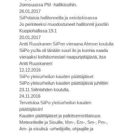
Joensuussa PM -hallikisoihin.
26.01.2017
SiiPolaisia hallitonneilla ja seiväskisassa
Jo perinteeksi muodostuneet hallitonnit juostiin
Kuopiohallissa 19.1
20.01.2017
Antti Ruuskanen SiiPon vieraana Ahmon koululla
SiiPo yu:lla oli tänään suuri ilo ja kunnia saada
vieraaksi keihäsmestari naapuripitäjästä, itse
Antti Ruuskanen!
12.12.2016
SiiPo yleisurheilun kauden päättäjäiset
SiiPo yleisurheilun kauden päättäjäisiä juhlittiin
23.11 Siilinlahden koululla.
24.11.2016
Tervetuloa SiiPo yleisurheilun kauden
päättäjäisiin!
Kauden päättäjäiset ja palkitsemistilaisuus
Meteoriiteille ja Sisuille, Mm-, Em-, Sm-, Pm-,
Am- ja sisulisä -urheilijoille, ohjaajille ja