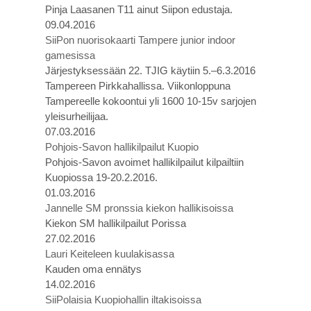
Pinja Laasanen T11 ainut Siipon edustaja.
09.04.2016
SiiPon nuorisokaarti Tampere junior indoor
gamesissa
Järjestyksessään 22. TJIG käytiin 5.–6.3.2016
Tampereen Pirkkahallissa. Viikonloppuna
Tampereelle kokoontui yli 1600 10-15v sarjojen
yleisurheilijaa.
07.03.2016
Pohjois-Savon hallikilpailut Kuopio
Pohjois-Savon avoimet hallikilpailut kilpailtiin
Kuopiossa 19-20.2.2016.
01.03.2016
Jannelle SM pronssia kiekon hallikisoissa
Kiekon SM hallikilpailut Porissa
27.02.2016
Lauri Keiteleen kuulakisassa
Kauden oma ennätys
14.02.2016
SiiPolaisia Kuopiohallin iltakisoissa