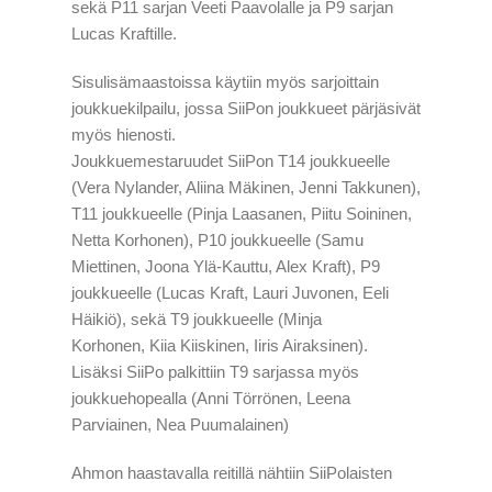
sekä P11 sarjan Veeti Paavolalle ja P9 sarjan
Lucas Kraftille.
Sisulisämaastoissa käytiin myös sarjoittain
joukkuekilpailu, jossa SiiPon joukkueet pärjäsivät
myös hienosti.
Joukkuemestaruudet SiiPon T14 joukkueelle
(Vera Nylander, Aliina Mäkinen, Jenni Takkunen),
T11 joukkueelle (Pinja Laasanen, Piitu Soininen,
Netta Korhonen), P10 joukkueelle (Samu
Miettinen, Joona Ylä-Kauttu, Alex Kraft), P9
joukkueelle (Lucas Kraft, Lauri Juvonen, Eeli
Häikiö), sekä T9 joukkueelle (Minja
Korhonen, Kiia Kiiskinen, Iiris Airaksinen).
Lisäksi SiiPo palkittiin T9 sarjassa myös
joukkuehopealla (Anni Törrönen, Leena
Parviainen, Nea Puumalainen)
Ahmon haastavalla reitillä nähtiin SiiPolaisten