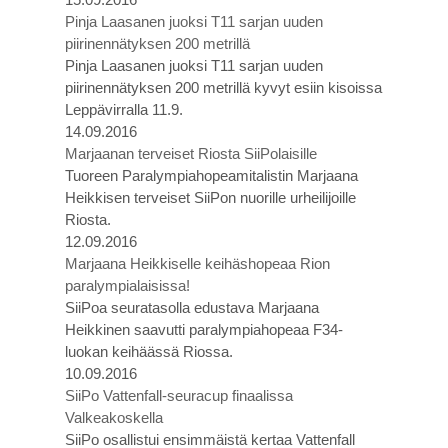
Pinja Laasanen juoksi T11 sarjan uuden
piirinennätyksen 200 metrillä
Pinja Laasanen juoksi T11 sarjan uuden
piirinennätyksen 200 metrillä kyvyt esiin kisoissa
Leppävirralla 11.9.
14.09.2016
Marjaanan terveiset Riosta SiiPolaisille
Tuoreen Paralympiahopeamitalistin Marjaana
Heikkisen terveiset SiiPon nuorille urheilijoille
Riosta.
12.09.2016
Marjaana Heikkiselle keihäshopeaa Rion
paralympialaisissa!
SiiPoa seuratasolla edustava Marjaana
Heikkinen saavutti paralympiahopeaa F34-
luokan keihäässä Riossa.
10.09.2016
SiiPo Vattenfall-seuracup finaalissa
Valkeakoskella
SiiPo osallistui ensimmäistä kertaa Vattenfall