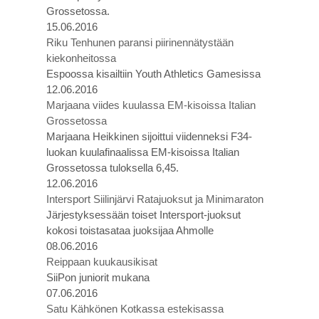
Grossetossa.
15.06.2016
Riku Tenhunen paransi piirinennätystään
kiekonheitossa
Espoossa kisailtiin Youth Athletics Gamesissa
12.06.2016
Marjaana viides kuulassa EM-kisoissa Italian
Grossetossa
Marjaana Heikkinen sijoittui viidenneksi F34-
luokan kuulafinaalissa EM-kisoissa Italian
Grossetossa tuloksella 6,45.
12.06.2016
Intersport Siilinjärvi Ratajuoksut ja Minimaraton
Järjestyksessään toiset Intersport-juoksut
kokosi toistasataa juoksijaa Ahmolle
08.06.2016
Reippaan kuukausikisat
SiiPon juniorit mukana
07.06.2016
Satu Kähkönen Kotkassa estekisassa