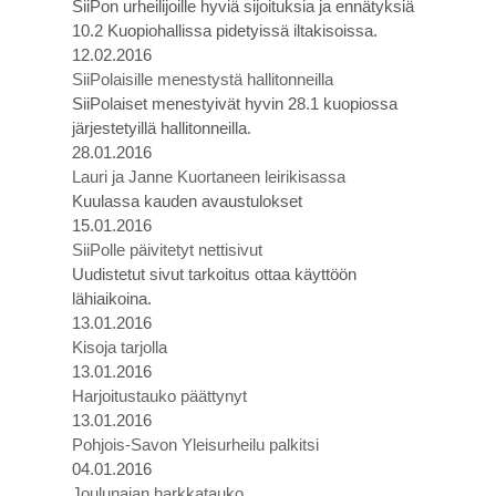
SiiPon urheilijoille hyviä sijoituksia ja ennätyksiä
10.2 Kuopiohallissa pidetyissä iltakisoissa.
12.02.2016
SiiPolaisille menestystä hallitonneilla
SiiPolaiset menestyivät hyvin 28.1 kuopiossa
järjestetyillä hallitonneilla.
28.01.2016
Lauri ja Janne Kuortaneen leirikisassa
Kuulassa kauden avaustulokset
15.01.2016
SiiPolle päivitetyt nettisivut
Uudistetut sivut tarkoitus ottaa käyttöön
lähiaikoina.
13.01.2016
Kisoja tarjolla
13.01.2016
Harjoitustauko päättynyt
13.01.2016
Pohjois-Savon Yleisurheilu palkitsi
04.01.2016
Joulunajan harkkatauko