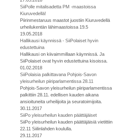
SiiPolle mitalisadetta PM -maastoissa
Kiuruvedellä!
Piirinmestaruus maastot juostiin Kiuruvedellä
urheilukentän lähimaastoissa 19.5
19.05.2018
Hallikausi käynnissä - SiiPolaiset hyvin
edustettuina
Hallikausi on kiivaimmillaan käynnissä. Ja
SiiPolaiset ovat hyvin edustettuina kisoissa.
01.02.2018
SiiPolaisia palkittavana Pohjois-Savon
yleisurheilun piiriparlamentissa 28.11
Pohjois-Savon yleisurheilun piiriparlamentissa
palkittiin 28.11. edellisen kauden aikana
ansioituneita urheilijoita ja seuratoimijoita.
30.11.2017
SiiPo yleisurheilun kauden päättäjäiset
SiiPo yleisurheilun kauden päättäjäisiä vietittiin
22.11 Siilinlahden koululla.
29.11.2017