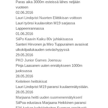
Paras aika 3000m esteissä lähes neljään
vuoteen
02.06.2016
Lauri Lindqvist Nuorten Eliittikisan voittoon
Lauri työnsi kuulavoiton M19 sarjassa
Lappeenrannassa
01.06.2016
SiiPo Kaavin Kaiku 80v juhlakisassa
Santeri Hirvonen ja Miro Tuppurainen avasivat
ulkokilpailukauden seiväshypyssä
29.05.2016
PKO Junior Games Joensuu
Pinja Laasanen uuten ennätykseen 1000m
juoksussa
28.05.2016
Keiteleen heittokisat
Lauri Lindqvist M19 paransi kuulaennätystään.
28.05.2016
Marjaana heitti uuden suomenennätyksen!
SiiPoa edustava Marjaana Heikkinen paransi
F34-luokan keihäänheiton Suomen ennätystä