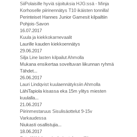
SiiPolaisille hyviä sijoituksia HJG:ssä - Minja
Korhoselle piirinennätys T10 ikäisten tonnilla!
Perinteiset Hannes Junior Gamesit kilpailtiin
Pohjois-Savon
16.07.2017
Kuula ja kiekkokarnevaalit
Laurille kauden kiekkoennätys
29.06.2017
Silja Line lasten kilpailut Ahmolla
Mukana ensikertaa soveltuvan liikunnan ryhmä
Tähdet...
26.06.2017
Lauri Lindqvist kuulaennätyksiin Ahmolla
LähiTapiola kisassa eka 15m ylitys miesten
kuulalla...
21.06.2017
Piirinmestaruus Sisulisäottelut 9-15v
Varkaudessa
Niukasti osallistujia...
18.06.2017