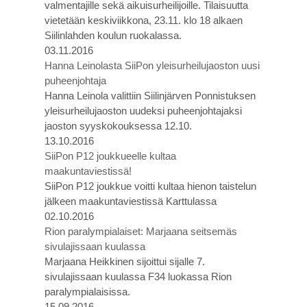
valmentajille sekä aikuisurheilijoille. Tilaisuutta
vietetään keskiviikkona, 23.11. klo 18 alkaen
Siilinlahden koulun ruokalassa.
03.11.2016
Hanna Leinolasta SiiPon yleisurheilujaoston uusi
puheenjohtaja
Hanna Leinola valittiin Siilinjärven Ponnistuksen
yleisurheilujaoston uudeksi puheenjohtajaksi
jaoston syyskokouksessa 12.10.
13.10.2016
SiiPon P12 joukkueelle kultaa
maakuntaviestissä!
SiiPon P12 joukkue voitti kultaa hienon taistelun
jälkeen maakuntaviestissä Karttulassa
02.10.2016
Rion paralympialaiset: Marjaana seitsemäs
sivulajissaan kuulassa
Marjaana Heikkinen sijoittui sijalle 7.
sivulajissaan kuulassa F34 luokassa Rion
paralympialaisissa.
15.09.2016