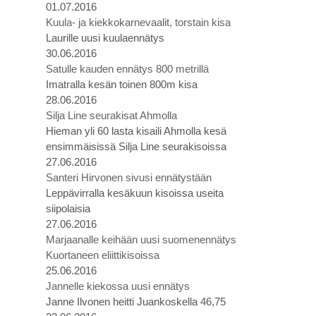
01.07.2016
Kuula- ja kiekkokarnevaalit, torstain kisa
Laurille uusi kuulaennätys
30.06.2016
Satulle kauden ennätys 800 metrillä
Imatralla kesän toinen 800m kisa
28.06.2016
Silja Line seurakisat Ahmolla
Hieman yli 60 lasta kisaili Ahmolla kesä
ensimmäisissä Silja Line seurakisoissa
27.06.2016
Santeri Hirvonen sivusi ennätystään
Leppävirralla kesäkuun kisoissa useita
siipolaisia
27.06.2016
Marjaanalle keihään uusi suomenennätys
Kuortaneen eliittikisoissa
25.06.2016
Jannelle kiekossa uusi ennätys
Janne Ilvonen heitti Juankoskella 46,75