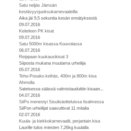
Satu neljäs Jämsän
kestävyysjuoksukarnevaaleilla
Aika jäi 9,5 sekuntia kesän ennätyksestä
09.07.2016
Keiteleen PK kisat
09.07.2016
Satu 5000m kisassa Kouvolassa
06.07.2016
Reippaan kuukausikisat 3
Siiposta mukana muutama urheilija
05.07.2016
Teho-Posako keihäs, 400m ja 800m kisa
Ahmolla
Sateisessa säässä valmistauduttiin kisaan...
04.07.2016
SiiPo menestyi Sisulisäotteluissa Iisalmessa
SiiPon urheilijat saavuttivat 11 mitalia
02.07.2016
Kuula- ja kiekkokarnevaalit, perjantain kisa
Laurille tulos miesten 7,26kg kuulalla