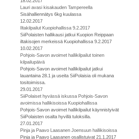
18.02.2017
Lauri avasi kisakauden Tampereella
Sisähalliennätys 6kg kuulassa
12.02.2017
Iltakilpailut Kuopiohallissa 9.2.2017
SiiPolaisten hallikausi jatkui Kuopion Reippaan
iltakisojen merkeissä Kuopiohallissa 9.2.2017
10.02.2017
Pohjois-Savon avoimet hallikilpailut toinen
kilpailupäivä
Pohjois-Savon avoimet hallikilpailut jatkui
lauantaina 28.1 ja useita SiiPolaisia oli mukana
tositoimissa.
29.01.2017
SiiPolaiset hyvässä iskussa Pohjois-Savon
avoimissa hallikisoissa Kuopiohallissa
Pohjois-Savon avoimet hallikilpailut käynnistyivät
SiiPolaisten osalta hyvillä tuloksilla.
27.01.2017
Pinja ja Paavo Laasanen Joensuun hallikisoissa
Pinja ja Paavo Laasanen osallistuivat 21.1.2017