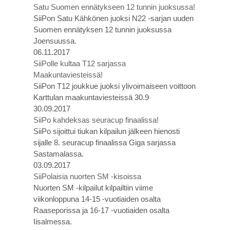
Satu Suomen ennätykseen 12 tunnin juoksussa!
SiiPon Satu Kähkönen juoksi N22 -sarjan uuden
Suomen ennätyksen 12 tunnin juoksussa
Joensuussa.
06.11.2017
SiiPolle kultaa T12 sarjassa
Maakuntaviesteissä!
SiiPon T12 joukkue juoksi ylivoimaiseen voittoon
Karttulan maakuntaviesteissä 30.9
30.09.2017
SiiPo kahdeksas seuracup finaalissa!
SiiPo sijoittui tiukan kilpailun jälkeen hienosti
sijalle 8. seuracup finaalissa Giga sarjassa
Sastamalassa.
03.09.2017
SiiPolaisia nuorten SM -kisoissa
Nuorten SM -kilpailut kilpailtiin viime
viikonloppuna 14-15 -vuotiaiden osalta
Raaseporissa ja 16-17 -vuotiaiden osalta
Iisalmessa.