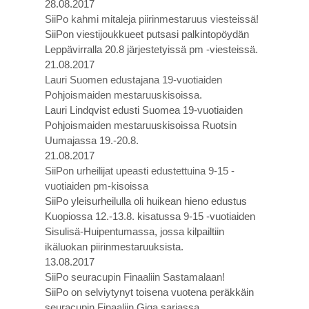
28.08.2017
SiiPo kahmi mitaleja piirinmestaruus viesteissä!
SiiPon viestijoukkueet putsasi palkintopöydän
Leppävirralla 20.8 järjestetyissä pm -viesteissä.
21.08.2017
Lauri Suomen edustajana 19-vuotiaiden
Pohjoismaiden mestaruuskisoissa.
Lauri Lindqvist edusti Suomea 19-vuotiaiden
Pohjoismaiden mestaruuskisoissa Ruotsin
Uumajassa 19.-20.8.
21.08.2017
SiiPon urheilijat upeasti edustettuina 9-15 -
vuotiaiden pm-kisoissa
SiiPo yleisurheilulla oli huikean hieno edustus
Kuopiossa 12.-13.8. kisatussa 9-15 -vuotiaiden
Sisulisä-Huipentumassa, jossa kilpailtiin
ikäluokan piirinmestaruuksista.
13.08.2017
SiiPo seuracupin Finaaliin Sastamalaan!
SiiPo on selviytynyt toisena vuotena peräkkäin
seuracupin Finaaliin Giga sarjassa.