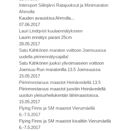
Intersport Siilinjärvi Ratajuoksut ja Minimaraton
Ahmolla
Kauden avauskisa Ahmolla...
07.06.2017
Lauri Lindqvist kuulaennätykseen
Laurin ennätys parani 25cm
28.05.2017
Satu Kähkönen maraton voittoon Joensuussa
uudella piirinennätysajalla!
Satu Kähkönen juoksi ylivoimaiseen voittoon
Joensuu Run maratonilla 13.5 Joensuussa
15.05.2017
Piirinmestaruus maastot Heinävedellä 13.5
Piirinmestaruus maastot juostiin Heinävedellä
uusitun yleisurheilukentän lähimaastoissa.
15.05.2017
Flying Finns ja SM maastot Vierumäellä
6.-7.5.2017
Flying Finns ja SM maastot kisailtiin Vierumäellä
6.-7.5.2017