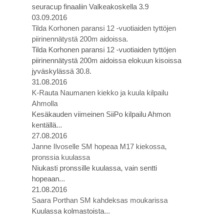
seuracup finaaliin Valkeakoskella 3.9
03.09.2016
Tilda Korhonen paransi 12 -vuotiaiden tyttöjen
piirinennätystä 200m aidoissa.
Tilda Korhonen paransi 12 -vuotiaiden tyttöjen
piirinennätystä 200m aidoissa elokuun kisoissa
jyväskylässä 30.8.
31.08.2016
K-Rauta Naumanen kiekko ja kuula kilpailu
Ahmolla
Kesäkauden viimeinen SiiPo kilpailu Ahmon
kentällä...
27.08.2016
Janne Ilvoselle SM hopeaa M17 kiekossa,
pronssia kuulassa
Niukasti pronssille kuulassa, vain sentti
hopeaan...
21.08.2016
Saara Porthan SM kahdeksas moukarissa
Kuulassa kolmastoista...